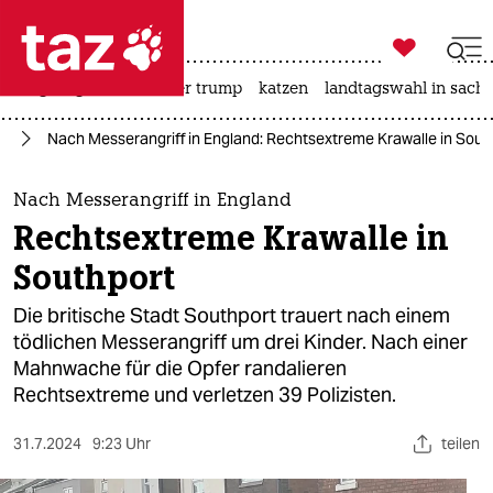

taz zahl ich
bergsteigen
usa unter trump
katzen
landtagswahl in sachs

taz zahl ich
pa
Nach Messerangriff in England: Rechtsextreme Krawalle in Sout
taz zahl ich
themen
Nach Messerangriff in England
Rechtsextreme Krawalle in
politik
Southport
öko
Die britische Stadt Southport trauert nach einem
tödlichen Messerangriff um drei Kinder. Nach einer
gesellschaft
Mahnwache für die Opfer randalieren
Rechtsextreme und verletzen 39 Polizisten.
kultur
sport
31.7.2024
9:23 Uhr
teilen