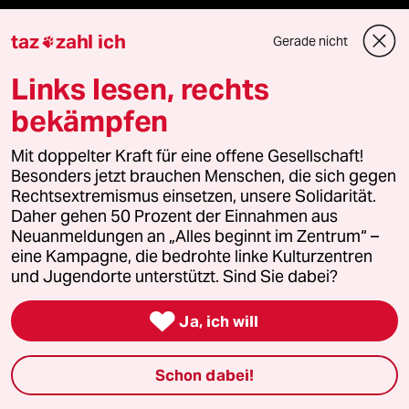
taz
zahl ich
Gerade nicht

Podcast
Links lesen, rechts
bekämpfen
bundestalk
Mit doppelter Kraft für eine offene Gesellschaft!
fernverbindung
Besonders jetzt brauchen Menschen, die sich gegen
Rechtsextremismus einsetzen, unsere Solidarität.
Daher gehen 50 Prozent der Einnahmen aus
klima update°
Neuanmeldungen an „Alles beginnt im Zentrum“ –
eine Kampagne, die bedrohte linke Kulturzentren
Mauerecho
und Jugendorte unterstützt. Sind Sie dabei?
Freie Rede

Ja, ich will
reingehen
Schon dabei!