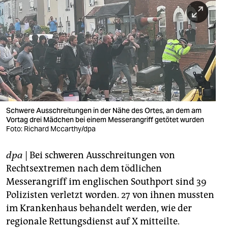
berlin
nord
wahrheit
verlag
verlag
veranstaltungen
Schwere Ausschreitungen in der Nähe des Ortes, an dem am
Vortag drei Mädchen bei einem Messerangriff getötet wurden
shop
Foto: Richard Mccarthy/dpa
fragen & hilfe
dpa
| Bei schweren Ausschreitungen von
Rechtsextremen nach dem tödlichen
unterstützen
Messerangriff im englischen Southport sind 39
abo
Polizisten verletzt worden. 27 von ihnen mussten
im Krankenhaus behandelt werden, wie der
genossenschaft
regionale Rettungsdienst auf X mitteilte.