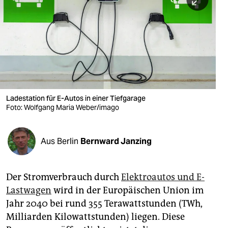
berlin
nord
wahrheit
verlag
verlag
Ladestation für E-Autos in einer Tiefgarage
Foto: Wolfgang Maria Weber/imago
veranstaltungen
shop
Aus Berlin
Bernward Janzing
fragen & hilfe
unterstützen
Der Stromverbrauch durch
Elektroautos und E-
Lastwagen
wird in der Europäischen Union im
abo
Jahr 2040 bei rund 355 Terawattstunden (TWh,
genossenschaft
Milliarden Kilowattstunden) liegen. Diese