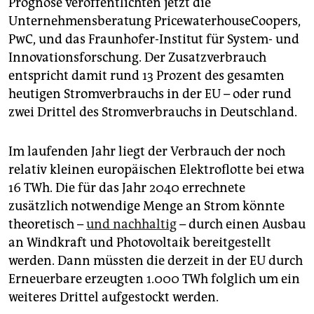
Prognose veröffentlichten jetzt die
epaper login
Unternehmensberatung PricewaterhouseCoopers,
PwC, und das Fraunhofer-Institut für System- und
Innovationsforschung. Der Zusatzverbrauch
entspricht damit rund 13 Prozent des gesamten
heutigen Stromverbrauchs in der EU – oder rund
zwei Drittel des Stromverbrauchs in Deutschland.
Im laufenden Jahr liegt der Verbrauch der noch
relativ kleinen europäi­schen Elektroflotte bei etwa
16 TWh. Die für das Jahr 2040 errechnete
zusätzlich notwendige Menge an Strom könnte
theoretisch –
und nachhaltig
– durch einen Ausbau
an Windkraft und Photovoltaik bereitgestellt
werden. Dann müssten die derzeit in der EU durch
Erneuerbare erzeugten 1.000 TWh folglich um ein
weiteres Drittel aufgestockt werden.