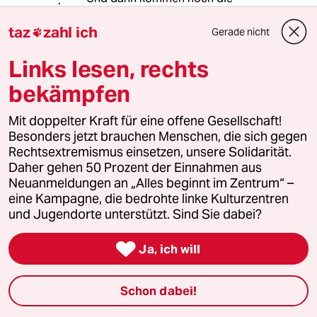
"End"lagerungskosten für Atommüll
und die für Rückbau der AKWs dazu
taz
zahl ich
Gerade nicht

...
Links lesen, rechts
bekämpfen
Klaus Kuckuck
KK
22.12.2023
,
09:08 Uhr
Mit doppelter Kraft für eine offene Gesellschaft!
Besonders jetzt brauchen Menschen, die sich gegen
Wer immer noch glaubt, dass Habecks
Rechtsextremismus einsetzen, unsere Solidarität.
Versprechungen 2030 aus der
Daher gehen 50 Prozent der Einnahmen aus
Kohleverstromung auszusteigen, jemals auch
Neuanmeldungen an „Alles beginnt im Zentrum“ –
nur annähernd realistisch waren, glaubt
eine Kampagne, die bedrohte linke Kulturzentren
vermutlich auch, dass in drei Tagen der
und Jugendorte unterstützt. Sind Sie dabei?
Weihnachtsmann kommt. Inzwischen hat sich
diesbezüglich sogar die sonst sehr

regierungsloyale Bundesnetzagentur
Ja, ich will
gemeldet, indem sie bereits mehreren
Kraftwerksbetreibern einen Ausstieg vor 2031
Schon dabei!
untersagt hat. Was für ein unmöglicher
Schlamassel, in den die Energiewirtschaft