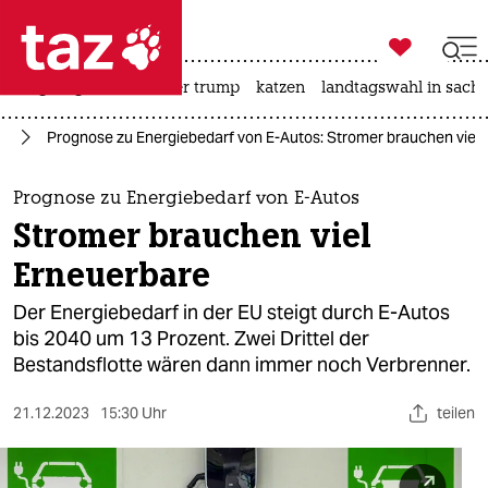

taz zahl ich
bergsteigen
usa unter trump
katzen
landtagswahl in sachs

taz zahl ich
el
Prognose zu Energiebedarf von E-Autos: Stromer brauchen viel
taz zahl ich
themen
Prognose zu Energiebedarf von E-Autos
Stromer brauchen viel
politik
Erneuerbare
öko
Der Energiebedarf in der EU steigt durch E-Autos
bis 2040 um 13 Prozent. Zwei Drittel der
gesellschaft
Bestandsflotte wären dann immer noch Verbrenner.
kultur
21.12.2023
15:30 Uhr
teilen
sport