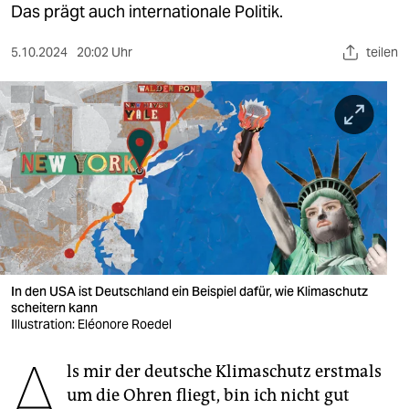
berlin
Das prägt auch internationale Politik.
nord
5.10.2024
20:02 Uhr
teilen
wahrheit
verlag
verlag
veranstaltungen
shop
fragen & hilfe
In den USA ist Deutschland ein Beispiel dafür, wie Klimaschutz
unterstützen
scheitern kann
Illustration: Eléonore Roedel
abo
A
ls mir der deutsche Klimaschutz erstmals
genossenschaft
um die Ohren fliegt, bin ich nicht gut