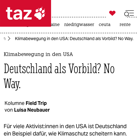

taz zahl ich
hitze
krieg in der ukraine
niedrigwasser
ceuta
rente

taz zahl ich
nen
Klimabewegung in den USA: Deutschland als Vorbild? No Way.
taz zahl ich
themen
Klimabewegung in den USA
Deutschland als Vorbild? No
politik
Way.
öko
gesellschaft
Kolumne
Field Trip
kultur
von
Luisa Neubauer
sport
Für viele Ak­ti­vis­t:in­nen in den USA ist Deutschland
ein Beispiel dafür, wie Klimaschutz scheitern kann.