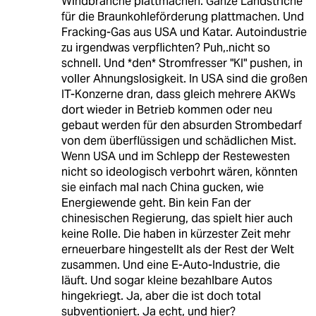
Windbranche plattmachen. Ganze Landstriche
für die Braunkohleförderung plattmachen. Und
Fracking-Gas aus USA und Katar. Autoindustrie
zu irgendwas verpflichten? Puh,.nicht so
schnell. Und *den* Stromfresser "KI" pushen, in
voller Ahnungslosigkeit. In USA sind die großen
IT-Konzerne dran, dass gleich mehrere AKWs
dort wieder in Betrieb kommen oder neu
gebaut werden für den absurden Strombedarf
von dem überflüssigen und schädlichen Mist.
Wenn USA und im Schlepp der Restewesten
nicht so ideologisch verbohrt wären, könnten
sie einfach mal nach China gucken, wie
Energiewende geht. Bin kein Fan der
chinesischen Regierung, das spielt hier auch
keine Rolle. Die haben in kürzester Zeit mehr
erneuerbare hingestellt als der Rest der Welt
zusammen. Und eine E-Auto-Industrie, die
läuft. Und sogar kleine bezahlbare Autos
hingekriegt. Ja, aber die ist doch total
subventioniert. Ja echt, und hier?