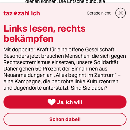
dienen können. Die Entscheidung, sie
abzuschalten, war symbolisch ein
taz
zahl ich
Gerade nicht

schwerwiegender Fehler.
Die Deutsche Bahn ist ein internationales
Links lesen, rechts
Desaster. Eine "Hall of Shame" für alle
Bahnmanager und Verkehrsminister, die für das
bekämpfen
Sparen am falschen Ende verantwortlich sind,
wäre angebracht. Den noch lebenden
Mit doppelter Kraft für eine offene Gesellschaft!
Verantwortlichen sollten ihre Pensionen
Besonders jetzt brauchen Menschen, die sich gegen
gekürzt werden.
Rechtsextremismus einsetzen, unsere Solidarität.
Deutschland bezieht 19 % seines
Daher gehen 50 Prozent der Einnahmen aus
Primärenergieverbrauchs aus erneuerbaren
Neuanmeldungen an „Alles beginnt im Zentrum“ –
Energien, die USA hingegen 13 %. Ein
eine Kampagne, die bedrohte linke Kulturzentren
Amerikaner verursacht durchschnittlich 15
und Jugendorte unterstützt. Sind Sie dabei?
Tonnen CO2-Emissionen pro Jahr, während ein
Deutscher bei 8 Tonnen liegt. Beide Länder

Ja, ich will
haben noch einen langen Weg vor sich, um
Klimaneutralität zu erreichen.
Schon dabei!