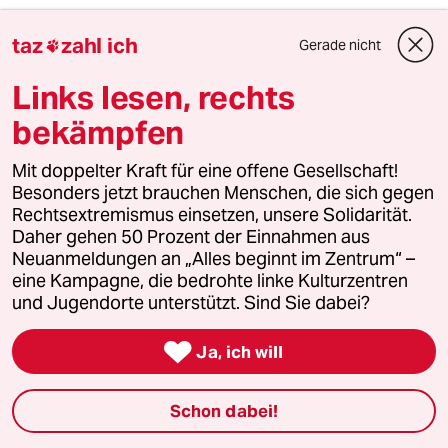
Taugenichts
T
taz
zahl ich
Gerade nicht

14.01.2024
,
21:48 Uhr
"Jede Generation versaut ihren Kindern die
Links lesen, rechts
Kindheit auf andere Weise."
bekämpfen
Das trifft es leider recht genau.
Mit doppelter Kraft für eine offene Gesellschaft!
Besonders jetzt brauchen Menschen, die sich gegen
realnessuno
R
Rechtsextremismus einsetzen, unsere Solidarität.
14.01.2024
,
21:18 Uhr
Daher gehen 50 Prozent der Einnahmen aus
und genau darum müssen Handys so
Neuanmeldungen an „Alles beginnt im Zentrum“ –
behandelt werden wie Bier: Ab 16 OK.
eine Kampagne, die bedrohte linke Kulturzentren
Beim Bire war das auch erst einmal ein Prozess
und Jugendorte unterstützt. Sind Sie dabei?
und inzwischen finden wir es
selbstverständlich.

Ja, ich will
Bier ist in seiner Wirkung simpel und harmlos
wenn man es mit dem vergleicht, was ein
Handy mit uns anzustellen vermag.
Schon dabei!
Noch schöner und konsequenter wäre schlicht