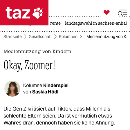

taz zahl ich
hitze
niedrigwasser
rente
landtagswahl in sachsen-anhalt

taz zahl ich
Startseite
Gesellschaft
Kolumnen
Mediennutzung von Kin
taz zahl ich
themen
Mediennutzung von Kindern
Okay, Zoomer!
politik
öko
Kolumne
Kinderspiel
gesellschaft
von
Saskia Hödl
kultur
Die Gen Z kritisiert auf Tiktok, dass Millennials
schlechte Eltern seien. Da ist vermutlich etwas
sport
Wahres dran, dennoch haben sie keine Ahnung.