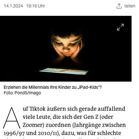
berlin
14.1.2024
19:16 Uhr
teilen
nord
wahrheit
verlag
verlag
veranstaltungen
shop
Erziehen die Millennials ihre Kinder zu „iPad-Kids“?
fragen & hilfe
Foto: Pond5/imago
A
unterstützen
uf Tiktok äußern sich gerade auffallend
abo
viele Leute, die sich der Gen Z (oder
Zoomer) zuordnen (Jahrgänge zwischen
genossenschaft
1996/97 und 2010/11), dazu, was für schlechte