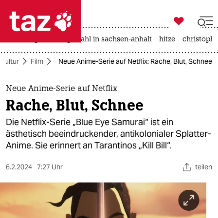

taz zahl ich
iran-krieg
landtagswahl in sachsen-anhalt
hitze
christophe

taz zahl ich
Kultur
Film
Neue Anime-Serie auf Netflix: Rache, Blut, Schnee
taz zahl ich
themen
Neue Anime-Serie auf Netflix
Rache, Blut, Schnee
politik
Die Netflix-Serie „Blue Eye Samurai“ ist ein
öko
ästhetisch beeindruckender, antikolonialer Splatter-
Anime. Sie erinnert an Tarantinos „Kill Bill“.
gesellschaft
6.2.2024
7:27 Uhr
teilen
kultur
sport