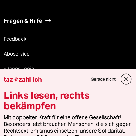
Fragen & Hilfe
Feedback
Aboservice
ePaper Login
taz
zahl ich
Gerade nicht

Downloads für Abonnierende
Links lesen, rechts
bekämpfen
© 2026 taz Verlags und Vertriebs GmbH
Mit doppelter Kraft für eine offene Gesellschaft!
Alle Rechte vorbehalten. Bei rechtlichen Fragen oder für Genehmigungen
wenden Sie sich bitte an
lizenzen@taz.de
Besonders jetzt brauchen Menschen, die sich gegen
Rechtsextremismus einsetzen, unsere Solidarität.