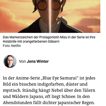
berlin
nord
wahrheit
verlag
Das Markenzeichen der Protagonistin Mizu in der Serie ist ihre
verlag
Holzbrille mit orangefarbenen Gläsern
Foto: Netflix
veranstaltungen
shop
Von
Jens Winter
fragen & hilfe
In der Anime-Serie „Blue Eye Samurai“ ist jedes
unterstützen
Bild ein bisschen indigofarben, düster und
abo
mystisch. Ständig hängt Nebel über den Tälern
und Wäldern Japans, oft liegt Schnee. In den
genossenschaft
Abendstunden fällt dichter japanischer Regen.