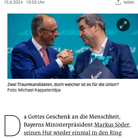
berlin
15.9.2024
19:59 Uhr
teilen
nord
wahrheit
verlag
verlag
veranstaltungen
shop
Zwei Traumkandidaten, doch welcher ist es für die Union?
Foto: Michael Kappeler/dpa
fragen & hilfe
unterstützen
D
abo
a Gottes Geschenk an die Menschheit,
Bayerns Ministerpräsident
Markus Söder,
genossenschaft
seinen Hut wieder einmal in den Ring