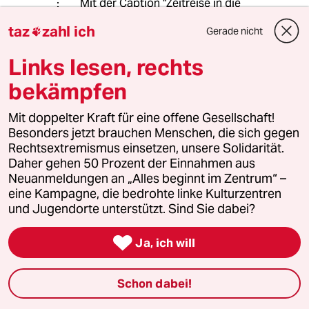
Mit der Caption "Zeitreise in die
1950erJahre ein Wahlwerbespot von
taz
zahl ich
Gerade nicht

1957, Konrad Adenauer "Keine
Experimente"
Links lesen, rechts
Nur dass das vorne und hinten nicht
passt: ohne jegliche
bekämpfen
Regierungserfahrung wäre natürlich
Merz das 'Experiment'
Mit doppelter Kraft für eine offene Gesellschaft!
"Verehrt als tüchtiger Verwalter,
Besonders jetzt brauchen Menschen, die sich gegen
geschätzt durch seinen weisen Rat"
Rechtsextremismus einsetzen, unsere Solidarität.
bezieht sich da auf Adenauer, und es
Daher gehen 50 Prozent der Einnahmen aus
war auch was dran:
Neuanmeldungen an „Alles beginnt im Zentrum“ –
》Er war von 1917 bis
eine Kampagne, die bedrohte linke Kulturzentren
1933Oberbürgermeister von Köln,
und Jugendorte unterstützt. Sind Sie dabei?
gehörte dempreußischen
Herrenhausan und war Präsident

Ja, ich will
despreußischen Staatsrats. In derZeit
des Nationalsozialismuswurde er
seiner Ämter enthoben und war
Schon dabei!
zeitweise inhaftiert. In derZeit des
Nationalsozialismuswurde er seiner