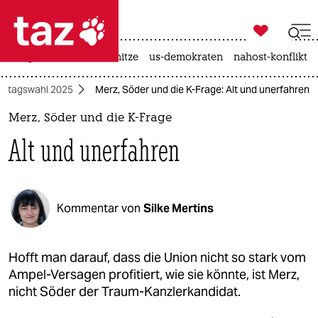

taz zahl ich
krieg in der ukraine
hitze
us-demokraten
nahost-konflikt

taz zahl ich
stagswahl 2025
Merz, Söder und die K-Frage: Alt und unerfahren
taz zahl ich
Merz, Söder und die K-Frage
themen
Alt und unerfahren
politik
öko
Kommentar von
Silke Mertins
gesellschaft
kultur
Hofft man darauf, dass die Union nicht so stark vom
Ampel-Versagen profitiert, wie sie könnte, ist Merz,
sport
nicht Söder der Traum-Kanzlerkandidat.