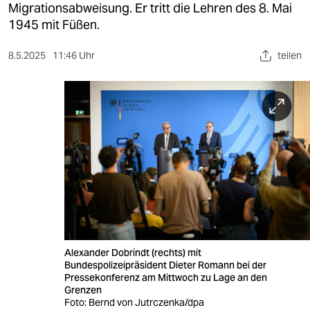
berlin
Migrationsabweisung. Er tritt die Lehren des 8. Mai
1945 mit Füßen.
nord
8.5.2025
11:46 Uhr
teilen
wahrheit
verlag
verlag
veranstaltungen
shop
fragen & hilfe
unterstützen
Alexander Dobrindt (rechts) mit
abo
Bundespolizeipräsident Dieter Romann bei der
Pressekonferenz am Mittwoch zu Lage an den
genossenschaft
Grenzen
Foto: Bernd von Jutrczenka/dpa