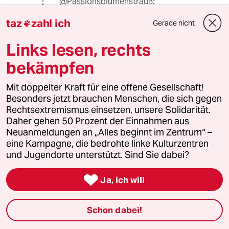
@Passionsblumenstrauß:
Dann haben Sie noch nie mit
taz
zahl ich
Flüchtlingen aus z.B. Syrien,
Gerade nicht

Afghanistan geredet...denen hat es
Links lesen, rechts
wahrlich geholfen...und wäre man
nicht so dämlich mit der Anforderung
bekämpfen
umgegangen, wäre das Thema nie so
grundlos hochgekocht.
Mit doppelter Kraft für eine offene Gesellschaft!
Besonders jetzt brauchen Menschen, die sich gegen
Rechtsextremismus einsetzen, unsere Solidarität.
shantivanille
S
Daher gehen 50 Prozent der Einnahmen aus
08.05.2025
,
13:29 Uhr
Neuanmeldungen an „Alles beginnt im Zentrum“ –
eine Kampagne, die bedrohte linke Kulturzentren
Die Lehre vom 08. Mai: keine Nazis mehr!
und Jugendorte unterstützt. Sind Sie dabei?
Genau werden gefördert, wenn das Asyl-
System überstrapaziert wird.

Ja, ich will
Einfach mal die Dublin-Verordnungen
einhalten?
Wirtschaftswoche: "Was nicht gesagt wird ist,
Schon dabei!
dass Migranten nur deshalb deutsche Grenzen
übertreten können, weil sie zuvor in einem