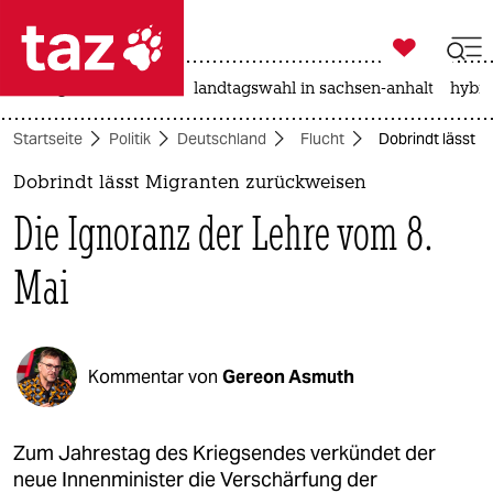

taz zahl ich
niedrigwasser
rente
landtagswahl in sachsen-anhalt
hybri

taz zahl ich
Startseite
Politik
Deutschland
Flucht
Dobrindt lässt M
taz zahl ich
Dobrindt lässt Migranten zurückweisen
themen
Die Ignoranz der Lehre vom 8.
politik
Mai
öko
gesellschaft
Kommentar von
Gereon Asmuth
kultur
sport
Zum Jahrestag des Kriegsendes verkündet der
neue Innenminister die Verschärfung der