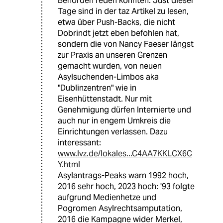
Behörden reden konnten. Just dieser
Tage sind in der taz Artikel zu lesen,
etwa über Push-Backs, die nicht
Dobrindt jetzt eben befohlen hat,
sondern die von Nancy Faeser längst
zur Praxis an unseren Grenzen
gemacht wurden, von neuen
Asylsuchenden-Limbos aka
"Dublinzentren" wie in
Eisenhüttenstadt. Nur mit
Genehmigung dürfen Internierte und
auch nur in engem Umkreis die
Einrichtungen verlassen. Dazu
interessant:
www.lvz.de/lokales...C4AA7KKLCX6C
Y.html
Asylantrags-Peaks warn 1992 hoch,
2016 sehr hoch, 2023 hoch: '93 folgte
aufgrund Medienhetze und
Pogromen Asylrechtsamputation,
2016 die Kampagne wider Merkel,