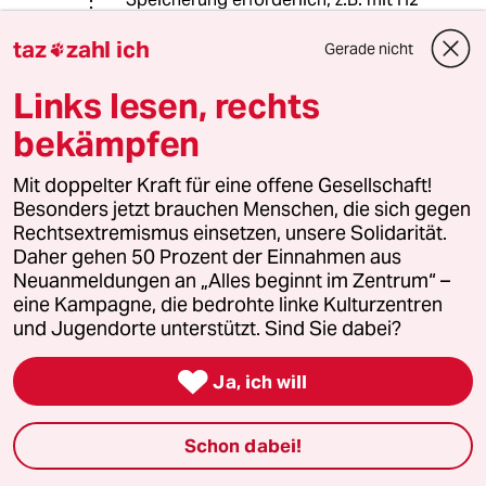
oder E-Methan und dem "früher"
taz
zahl ich
vorhandenen hauseigenen
Gerade nicht

Gaskraftwerk.
Links lesen, rechts
bekämpfen
Saile
S
06.05.2024
,
16:34 Uhr
Mit doppelter Kraft für eine offene Gesellschaft!
Besonders jetzt brauchen Menschen, die sich gegen
@sollndas:
Rechtsextremismus einsetzen, unsere Solidarität.
Ja, das weiß ich alles auch, mein
Daher gehen 50 Prozent der Einnahmen aus
Elternhaus hat eine PV-Anlage…nur
Neuanmeldungen an „Alles beginnt im Zentrum“ –
hat das alles nichts mit meinem
eine Kampagne, die bedrohte linke Kulturzentren
Ursprungspost zu tun, denn: Ich
und Jugendorte unterstützt. Sind Sie dabei?
erwähne/erläutere genau _einen_
Sachverhalt…und sonst nichts!

Keinerlei weitere Problematik einer
Ja, ich will
auf Solarenergie beruhenden
Energieversorgung!
Schon dabei!