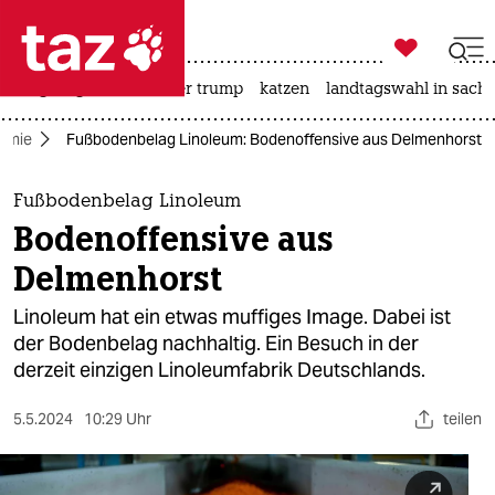

taz zahl ich
bergsteigen
usa unter trump
katzen
landtagswahl in sachs

taz zahl ich
omie
Fußbodenbelag Linoleum: Bodenoffensive aus Delmenhorst
taz zahl ich
themen
Fußbodenbelag Linoleum
Bodenoffensive aus
politik
Delmenhorst
öko
Linoleum hat ein etwas muffiges Image. Dabei ist
der Bodenbelag nachhaltig. Ein Besuch in der
gesellschaft
derzeit einzigen Linoleumfabrik Deutschlands.
kultur
5.5.2024
10:29 Uhr
teilen
sport