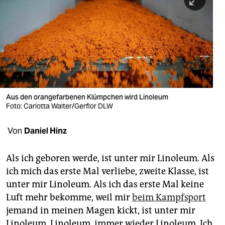
berlin
nord
wahrheit
verlag
verlag
Aus den orangefarbenen Klümpchen wird Linoleum
Foto: Carlotta Walter/Gerflor DLW
veranstaltungen
shop
Von
Daniel Hinz
fragen & hilfe
Als ich geboren werde, ist unter mir Linoleum. Als
unterstützen
ich mich das erste Mal verliebe, zweite Klasse, ist
unter mir Linoleum. Als ich das erste Mal keine
abo
Luft mehr bekomme, weil mir
beim Kampfsport
genossenschaft
jemand in meinen Magen kickt, ist unter mir
Linoleum. Linoleum, immer wieder Linoleum. Ich