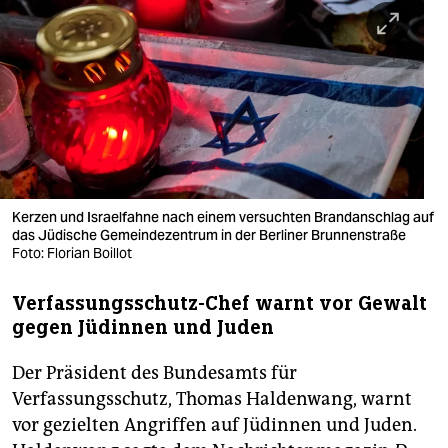
berlin
nord
wahrheit
verlag
verlag
veranstaltungen
Kerzen und Israelfahne nach einem versuchten Brandanschlag auf
das Jüdische Gemeindezentrum in der Berliner Brunnenstraße
shop
Foto: Florian Boillot
fragen & hilfe
Verfassungsschutz-Chef warnt vor Gewalt
gegen Jüdinnen und Juden
unterstützen
Der Präsident des Bundesamts für
abo
Verfassungsschutz, Thomas Haldenwang, warnt
genossenschaft
vor gezielten Angriffen auf Jüdinnen und Juden.