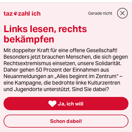
Eine Frau berichtete von der Entführung ihres 79
taz
zahl ich
Gerade nicht

Jahre alten Vaters. Die Hamas sei in der Gemeinde
Links lesen, rechts
ihrer Eltern von Haus zu Haus gegangen, sie
hätten Familien und Freunde gefoltert, mit denen
bekämpfen
sie aufgewachsen sei. Sie hätten Häuser
niedergebrannt und Menschen bei lebendigem
Mit doppelter Kraft für eine offene Gesellschaft!
Besonders jetzt brauchen Menschen, die sich gegen
Leibe angezündet. „Es gibt keine Worte, um diesen
Rechtsextremismus einsetzen, unsere Solidarität.
Horror zu beschreiben“, betonte sie.
Daher gehen 50 Prozent der Einnahmen aus
Neuanmeldungen an „Alles beginnt im Zentrum“ –
Terroristen hatten am 7. Oktober im Auftrag der
eine Kampagne, die bedrohte linke Kulturzentren
Hamas in Israel Massaker an Zivilisten
und Jugendorte unterstützt. Sind Sie dabei?
angerichtet. Mehr als 1.400 Menschen in Israel

Ja, ich will
kamen dabei und in den folgenden Tagen ums
Leben. Militante verschleppten mehr als 200
Menschen, darunter auch Amerikaner.
(dpa)
Schon dabei!