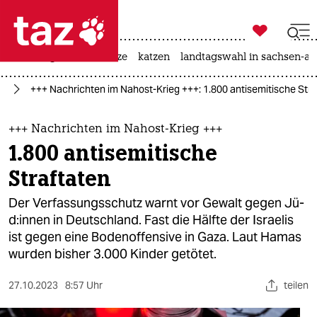

taz zahl ich
iran-krieg
ceuta
hitze
katzen
landtagswahl in sachsen-an

taz zahl ich
kt
+++ Nachrichten im Nahost-Krieg +++: 1.800 antisemitische Stra
taz zahl ich
themen
+++ Nachrichten im Nahost-Krieg +++
1.800 antisemitische
politik
Straftaten
öko
Der Verfassungsschutz warnt vor Gewalt gegen Jü­
d:in­nen in Deutschland. Fast die Hälfte der Israelis
gesellschaft
ist gegen eine Bodenoffensive in Gaza. Laut Hamas
wurden bisher 3.000 Kinder getötet.
kultur
sport
27.10.2023
8:57 Uhr
teilen