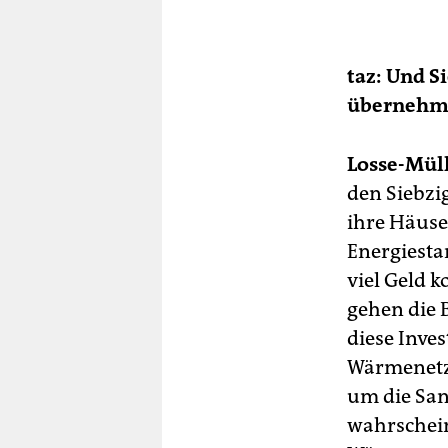
taz: Und S
übernehme
Losse-Müll
den Siebzi
ihre Häuse
Energiestan
viel Geld k
gehen die 
diese Inves
Wärmenetz 
um die San
wahrschein