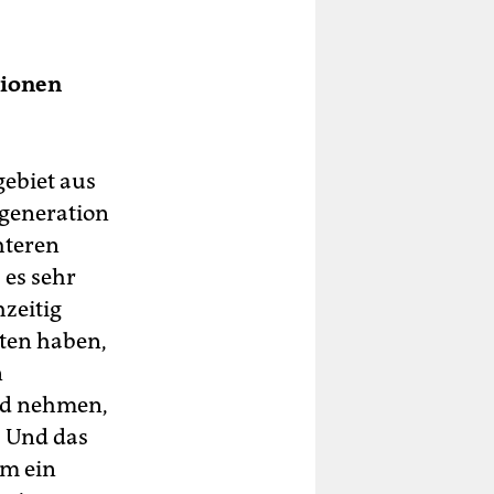
itionen
gebiet aus
rgeneration
hteren
 es sehr
hzeitig
ten haben,
n
nd nehmen,
. Und das
um ein