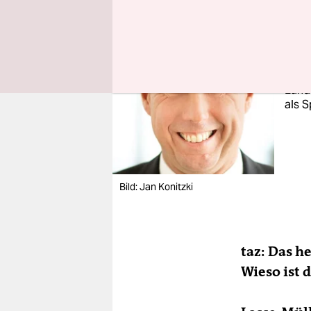
Im I
Jahrg
began
beset
Lande
als S
Bild: Jan Konitzki
taz: Das h
Wieso ist 