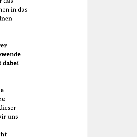
r das
nen in das
elnen
rer
mewende
t dabei
he
ne
dieser
ir uns
cht