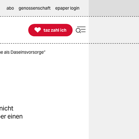
abo
genossenschaft
epaper login

taz zahl ich
taz zahl ich
e als Daseins­vorsorge“
nicht
ber einen