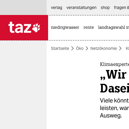
hautnavigation anspringen
hauptinhalt anspringen
footer anspringen
verlag
veranstaltungen
shop
fragen &
niedrigwasser
rente
landtagswahl i

taz zahl ich
taz zahl ich
Startseite
Öko
Netzökonomie
K
themen
politik
Klimaexpert
„Wir
öko
Dasei
gesellschaft
Viele könnt
kultur
leisten, wa
Ausweg.
sport