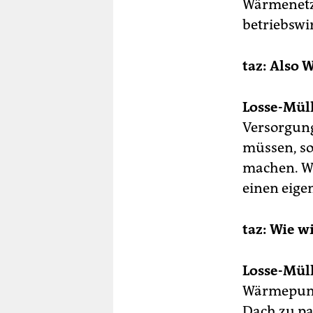
Wärmenet
betriebswir
taz: Also 
Losse-Müll
Versorgung
müssen, so
machen. Wi
einen eige
taz: Wie w
Losse-Müll
Wärmepumpe
Dach zu pa