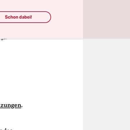
Schon dabei!
ogar
izungen
.