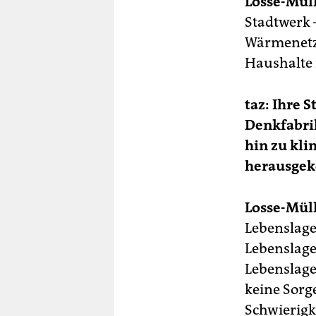
Losse-Müll
Stadtwerk –
Wärmenetz 
Haushalte n
taz: Ihre 
Denkfabri
hin zu kli
herausge
Losse-Müll
Lebenslage
Lebenslage
Lebenslage
keine Sorge
Schwierigk