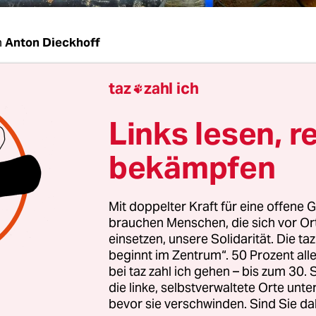
n
Anton Dieckhoff
taz
zahl ich
Losse-Müller, noch heizen wir in Deutschland fa

lich mit Gas, Öl und Kohle. Das muss sich änd
Links lesen, r
pumpen-Verkauf stockt
. Ist das für Sie schon
erregend?
bekämpfen
sse-Müller:
Ich finde den verlangsamten Verkau
Mit doppelter Kraft für eine offene G
n nicht so dramatisch. Viel wichtiger ist, dass w
brauchen Menschen, die sich vor O
ne verlässliche Wärmeplanung haben
. Meiner M
einsetzen, unsere Solidarität. Die ta
Wärmenetze die sozialverträglichste Form, in Zuk
beginnt im Zentrum“. 50 Prozent a
bei taz zahl ich gehen – bis zum 30
ser zu heizen.
die linke, selbstverwaltete Orte unte
bevor sie verschwinden. Sind Sie da