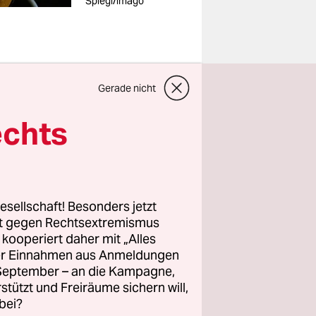
Spiegl/imago
st nur
Gerade nicht
ern,
aber
echts
f der
esellschaft! Besonders jetzt
ir jetzt
rt gegen Rechtsextremismus
einung
z kooperiert daher mit „Alles
unft
ller Einnahmen aus Anmeldungen
. September – an die Kampagne,
rstützt und Freiräume sichern will,
bei?