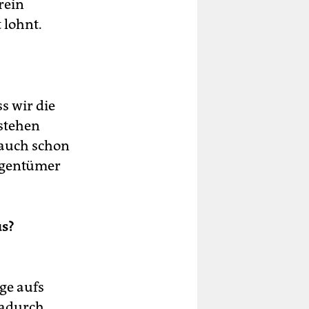
rein
 lohnt.
s wir die
rstehen
 auch schon
Eigentümer
us?
ge aufs
dadurch