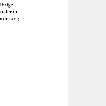
übrige
 oder in
Förderung