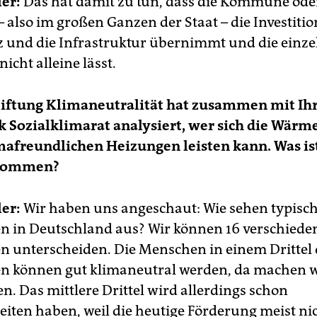
er:
Das hat damit zu tun, dass die Kommune ode
 also im großen Ganzen der Staat – die Investitio
und die Infrastruktur übernimmt und die einz
icht alleine lässt.
Stiftung Klimaneutralität hat zusammen mit Ih
k Sozialklimarat analysiert, wer sich die Wär
mafreundlichen Heizungen leisten kann. Was is
kommen?
er:
Wir haben uns angeschaut: Wie sehen typisc
n in Deutschland aus? Wir können 16 verschiede
n unterscheiden. Die Menschen in einem Drittel 
n können gut klimaneutral werden, da machen w
n. Das mittlere Drittel wird allerdings schon
eiten haben, weil die heutige Förderung meist ni