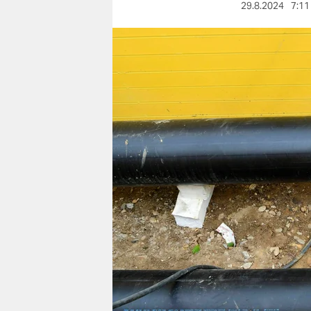
berlin
29.8.2024
7:11
nord
wahrheit
verlag
verlag
veranstaltungen
shop
fragen & hilfe
unterstützen
abo
genossenschaft