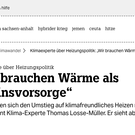
 hilfe
n sachsen-anhalt
hybrider krieg
jemen
ceuta
hitze
limawandel
Klimaexperte über Heizungspolitik: „Wir brauchen Wärm
e über Heizungspolitik
 brauchen Wärme als
ns­vorsorge“
en sich den Umstieg auf klimafreundliches Heizen 
rnt Klima-Experte Thomas Losse-Müller. Er sieht a