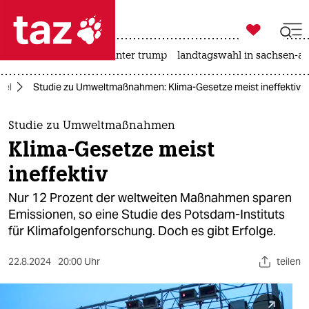

taz zahl ich
nahost-konflikt
usa unter trump
landtagswahl in sachsen-an

taz zahl ich
del
Studie zu Umweltmaßnahmen: Klima-Gesetze meist ineffektiv
taz zahl ich
themen
Studie zu Umweltmaßnahmen
Klima-Gesetze meist
politik
ineffektiv
öko
Nur 12 Prozent der weltweiten Maßnahmen sparen
Emissionen, so eine Studie des Potsdam-Instituts
gesellschaft
für Klimafolgenforschung. Doch es gibt Erfolge.
kultur
22.8.2024
20:00 Uhr
teilen
sport