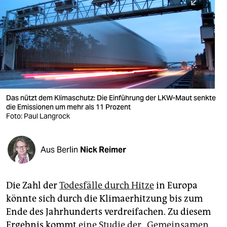
berlin
nord
wahrheit
verlag
verlag
Das nützt dem Klimaschutz: Die Einführung der LKW-Maut senkte
die Emissionen um mehr als 11 Prozent
veranstaltungen
Foto: Paul Langrock
shop
fragen & hilfe
Aus Berlin
Nick Reimer
unterstützen
Die Zahl der
Todesfälle durch Hitze
in Europa
abo
könnte sich durch die Klimaerhitzung bis zum
genossenschaft
Ende des Jahrhunderts verdreifachen. Zu diesem
Ergebnis kommt
eine Studie der „Gemeinsamen