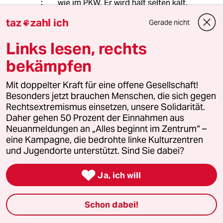
wie im PKW. Er wird halt selten kalt.
taz
zahl ich
Gerade nicht

Sonnenhaus
S
Links lesen, rechts
22.08.2024
,
21:15 Uhr
bekämpfen
Solange Habeck die Förderung für
Energieberatung von 70 % auf 50 % senkt und
Mit doppelter Kraft für eine offene Gesellschaft!
meint damit mehr Beratung auszulösen, wird
Besonders jetzt brauchen Menschen, die sich gegen
das alles nix werden.
Rechtsextremismus einsetzen, unsere Solidarität.
Daher gehen 50 Prozent der Einnahmen aus
Solange das Klimageld nicht ausgezahlt wird,
Neuanmeldungen an „Alles beginnt im Zentrum“ –
wird das wohl nix werden.
eine Kampagne, die bedrohte linke Kulturzentren
und Jugendorte unterstützt. Sind Sie dabei?
Solange Fossile Werften gerettet werden, aber
nicht die Solarindustrie in unserem Lang, wird

Ja, ich will
das wohl nix werden.
usw. usf.
Schon dabei!