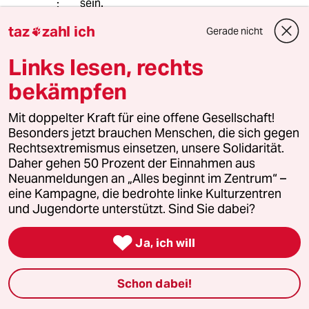
sein.
Aus dem Grund sind früher schon die
taz
zahl ich
Gerade nicht

Pumpspeicherkraftwerke gebaut
worden, damit man den Strom der
Links lesen, rechts
völlig unregelbaren Atomkraftwerke
zu Überschusszeiten speichern kann.
bekämpfen
Du hast aber natürlich Recht,
Anlagenbetreiber brauchen
Mit doppelter Kraft für eine offene Gesellschaft!
Investitionssicherheit, sonst
Besonders jetzt brauchen Menschen, die sich gegen
investieren sie nicht. Also müssen
Rechtsextremismus einsetzen, unsere Solidarität.
diese eine garantierte
Daher gehen 50 Prozent der Einnahmen aus
Einspeisevergütung bekommen. Das
Neuanmeldungen an „Alles beginnt im Zentrum“ –
regelt ja auch das EEG. Da werden
eine Kampagne, die bedrohte linke Kulturzentren
übrigens weitaus geringere Beträge
und Jugendorte unterstützt. Sind Sie dabei?
als die Gestehungskosten der alten
fossilen Energieformen bezahlt.

Ja, ich will
Insgesamt ist das also ein Weg, um
Geld zu sparen. Ohne irgend eine Art
von staatlicher Einspeisezusage bzw.
Schon dabei!
Garantie wurde vermutlich noch
überhaupt nie irgend ein Kraftwerk in