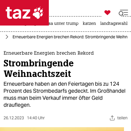

taz zahl ich
hitze
bergsteigen
usa unter trump
katzen
landtagswahl i

taz zahl ich
ie
Erneuerbare Energien brechen Rekord: Strombringende Weihnac
taz zahl ich
themen
Erneuerbare Energien brechen Rekord
Strombringende
politik
Weihnachtszeit
öko
Erneuerbare haben an den Feiertagen bis zu 124
Prozent des Strombedarfs gedeckt. Im Großhandel
gesellschaft
muss man beim Verkauf immer öfter Geld
drauflegen.
kultur
sport
26.12.2023
14:40 Uhr
teilen