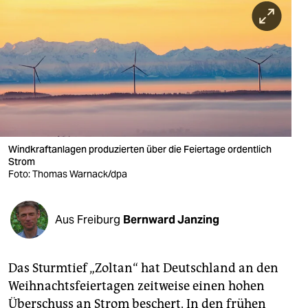
berlin
nord
wahrheit
verlag
verlag
veranstaltungen
Windkraftanlagen produzierten über die Feiertage ordentlich
Strom
shop
Foto: Thomas Warnack/dpa
fragen & hilfe
Aus Freiburg
Bernward Janzing
unterstützen
abo
Das Sturmtief „Zoltan“ hat Deutschland an den
genossenschaft
Weihnachtsfeiertagen zeitweise einen hohen
Überschuss an Strom beschert. In den frühen