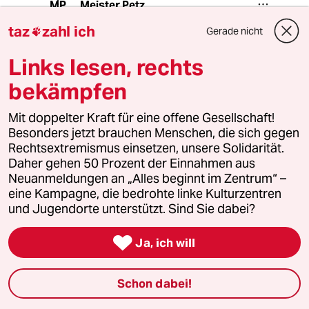
Meister Petz
MP
02.09.2024
,
15:22 Uhr
taz
zahl ich
Gerade nicht

@Dietmar Rauter:
Erwarten Sie, dass in zwei Ländern
Links lesen, rechts
mit einer strukturell konservativen
bekämpfen
Mehrheit und einer starken
nationalistischen Minderheit
innerhalb der Wählerschaft allen
Mit doppelter Kraft für eine offene Gesellschaft!
Ernstes, dass sich die "aufgeklärten
Besonders jetzt brauchen Menschen, die sich gegen
Demokraten" unter ausgerechnet
Rechtsextremismus einsetzen, unsere Solidarität.
unter dem Banner von je um die 6%
Daher gehen 50 Prozent der Einnahmen aus
Sozialdemokraten oder Grünen
Neuanmeldungen an „Alles beginnt im Zentrum“ –
versammeln?
eine Kampagne, die bedrohte linke Kulturzentren
und Jugendorte unterstützt. Sind Sie dabei?

Ja, ich will
Dietmar Rauter
DR
03.09.2024
,
14:56 Uhr
@Meister Petz:
Schon dabei!
Das Sein bestimmt das Bewußtsein: