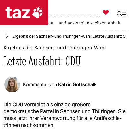

taz zahl ich
autowahn
hitze
arbeit
landtagswahl in sachsen-anhalt

taz zahl ich
24
Ergebnis der Sachsen- und Thüringen-Wahl: Letzte Ausfahrt: C
taz zahl ich
Ergebnis der Sachsen- und Thüringen-Wahl
themen
Letzte Ausfahrt: CDU
politik
öko
Kommentar von
Katrin Gottschalk
gesellschaft
kultur
Die CDU verbleibt als einzige größere
demokratische Partei in Sachsen und Thüringen. Sie
sport
muss jetzt ihrer Verantwortung für alle An­ti­fa­schis­
t*in­nen nachkommen.