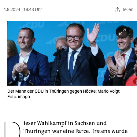
berlin
1.9.2024
19:43 Uhr
teilen
nord
wahrheit
verlag
verlag
veranstaltungen
shop
fragen & hilfe
Der Mann der CDU in Thüringen gegen Höcke: Mario Voigt
Foto: imago
unterstützen
abo
D
ieser Wahlkampf in Sachsen und
genossenschaft
Thüringen war eine Farce. Erstens wurde