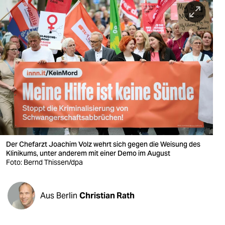
berlin
nord
wahrheit
verlag
verlag
veranstaltungen
shop
Der Chefarzt Joachim Volz wehrt sich gegen die Weisung des
fragen & hilfe
Klinikums, unter anderem mit einer Demo im August
Foto: Bernd Thissen/dpa
unterstützen
abo
Aus Berlin
Christian Rath
genossenschaft