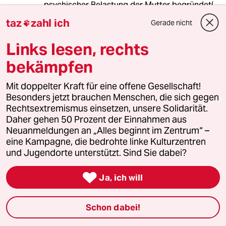
psychischer Belastung der Mutter begründet(
psychisch = psychiatrisch = medizinisch). Auch
taz
zahl ich
Gerade nicht

Anthroposophen haben bei dieser psychischen
Argumentation bedenken, z.B. bei M.Down und
Links lesen, rechts
nehmen ein Ethikkomitee zu Hilfe, welches
auch mal einen Abbruch ablehnt. Ein
bekämpfen
Arbeitgeber hat ein Recht darauf , seinem
Angestellten eine Nebentätigkeit zu verbieten ,
Mit doppelter Kraft für eine offene Gesellschaft!
wenn dadurch z.B. die Haupttätigkeit gefährdet
Besonders jetzt brauchen Menschen, die sich gegen
ist. Vielleicht kann sogar ein gefährliches
Rechtsextremismus einsetzen, unsere Solidarität.
Hobby untersagt werden. Nach dem Gutachten
Daher gehen 50 Prozent der Einnahmen aus
der „ Fast-Verfassungsrichterin“ kann ein
Neuanmeldungen an „Alles beginnt im Zentrum“ –
Schwangerschaftsabbruch durchaus
eine Kampagne, die bedrohte linke Kulturzentren
unterschiedlich gesehen werden. Bei der
und Jugendorte unterstützt. Sind Sie dabei?
Diskussion darf ein Katholik oder ein
Anthroposoph durchaus unterscheiden, ob ein

Ja, ich will
Kind mit Tris21 „ zumutbar“ ist.
Schon dabei!
Monika Jäger
MJ