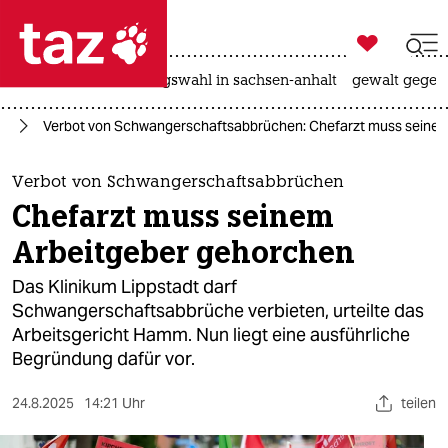

taz zahl ich
hitze
surfen
landtagswahl in sachsen-anhalt
gewalt gegen

taz zahl ich
ng
Verbot von Schwangerschafts­abbrüchen: Chefarzt muss seine
taz zahl ich
themen
Verbot von Schwangerschafts­abbrüchen
Chefarzt muss seinem
politik
Arbeitgeber gehorchen
öko
Das Klinikum Lippstadt darf
Schwangerschaftsabbrüche verbieten, urteilte das
gesellschaft
Arbeitsgericht Hamm. Nun liegt eine ausführliche
Begründung dafür vor.
kultur
sport
24.8.2025
14:21 Uhr
teilen