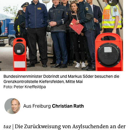
berlin
nord
wahrheit
verlag
verlag
veranstaltungen
shop
Bundesinnenminister Dobrindt und Markus Söder besuchen die
Grenzkontrollstelle Kiefersfelden, Mitte Mai
fragen & hilfe
Foto: Peter Kneffel/dpa
unterstützen
Aus Freiburg
Christian Rath
abo
genossenschaft
taz
| Die Zurückweisung von Asylsuchenden an der