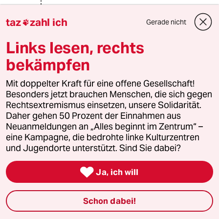
taz
zahl ich
Gerade nicht

Brobdignag
B
04.06.2025
,
14:26 Uhr
Links lesen, rechts
@Sikasuu:
bekämpfen
Natürlich begeht Dobrindt
wissentlich Rechtsbruch, genauso
Mit doppelter Kraft für eine offene Gesellschaft!
wie der Scheuer Andi damals. Wird
Besonders jetzt brauchen Menschen, die sich gegen
ihm das schaden? Wieso denn. Andi
Rechtsextremismus einsetzen, unsere Solidarität.
Scheuer hat die Steuerzahler nur mit
Daher gehen 50 Prozent der Einnahmen aus
seinem Maut-Irrsinn eine
Neuanmeldungen an „Alles beginnt im Zentrum“ –
Viertelmilliarde gekostet, von seinen
eine Kampagne, die bedrohte linke Kulturzentren
sonstigen "Leistungen" schweigen wir
und Jugendorte unterstützt. Sind Sie dabei?
mal, auch wenn auch da vieles
nachgewiesen illegal war. Was macht

Ja, ich will
er jetzt? "Berät" Unternehmen der
Logistikbranche und führt ein
Unternehmen, das sein eigenes
Schon dabei!
Vermögen (woher das wohl stammt?)
verwalten soll, anstatt bankrott im