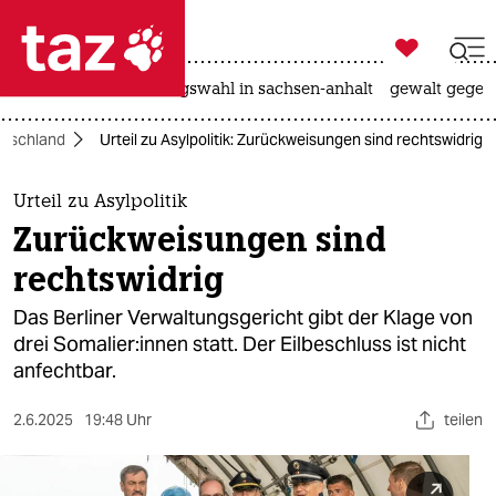

taz zahl ich
hitze
surfen
landtagswahl in sachsen-anhalt
gewalt gegen

taz zahl ich
utschland
Urteil zu Asylpolitik: Zurückweisungen sind rechtswidrig
taz zahl ich
themen
Urteil zu Asylpolitik
Zurückweisungen sind
politik
rechtswidrig
öko
Das Berliner Verwaltungsgericht gibt der Klage von
drei So­ma­lie­r:in­nen statt. Der Eilbeschluss ist nicht
gesellschaft
anfechtbar.
kultur
2.6.2025
19:48 Uhr
teilen
sport