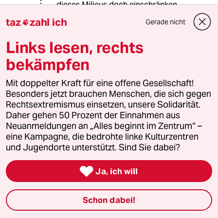
dieses Milieus doch einschränken
würde. Und dass das nicht geschieht,
taz
zahl ich
Gerade nicht

hängt sicher mit dem von Ihnen
angesprochenen Punkt zusammen:
Links lesen, rechts
die deutsche Mehrheitsgesellschaft
hält das nicht für ihr Problem (aber
bekämpfen
das wiederum ist ein Vorwurf, der
eher nicht an die Linke zu richten ist:
Mit doppelter Kraft für eine offene Gesellschaft!
denn in deren Kreisen waren die
Besonders jetzt brauchen Menschen, die sich gegen
Grauen Wölfe ja durchaus immer
Rechtsextremismus einsetzen, unsere Solidarität.
wieder ein Thema).
Daher gehen 50 Prozent der Einnahmen aus
Neuanmeldungen an „Alles beginnt im Zentrum“ –
eine Kampagne, die bedrohte linke Kulturzentren
und Jugendorte unterstützt. Sind Sie dabei?
Abdurchdiemitte
A
07.08.2025
,
13:35 Uhr

Ja, ich will
@O.F.:
So wird‘s sein.
Schon dabei!