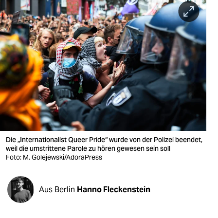
berlin
nord
wahrheit
verlag
verlag
veranstaltungen
shop
Die „Internationalist Queer Pride“ wurde von der Polizei beendet,
fragen & hilfe
weil die umstrittene Parole zu hören gewesen sein soll
Foto: M. Golejewski/AdoraPress
unterstützen
abo
Aus Berlin
Hanno Fleckenstein
genossenschaft