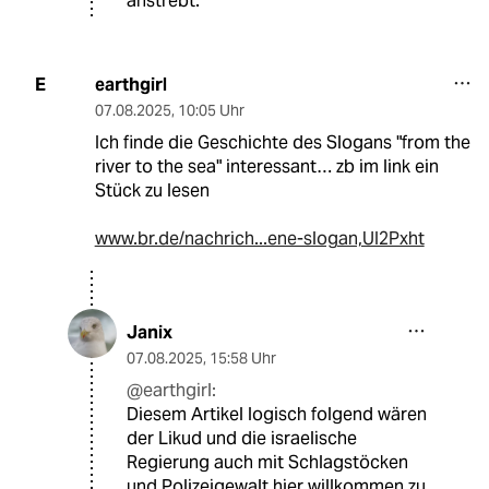
anstrebt.
earthgirl
E
07.08.2025
,
10:05 Uhr
Ich finde die Geschichte des Slogans "from the
river to the sea" interessant… zb im link ein
Stück zu lesen
www.br.de/nachrich...ene-slogan,UI2Pxht
Janix
07.08.2025
,
15:58 Uhr
@earthgirl:
Diesem Artikel logisch folgend wären
der Likud und die israelische
Regierung auch mit Schlagstöcken
und Polizeigewalt hier willkommen zu