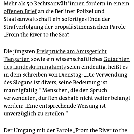
epaper login
Mehr als 50 Rechts­an­wäl­t*in­nen fordern in einem
offenen Brief
an die Berliner Polizei und
Staatsanwaltschaft ein sofortiges Ende der
Strafverfolgung der propalästinensischen Parole
„From the River to the Sea“.
Die jüngsten
Freisprüche am Amtsgericht
Tiergarten
sowie ein wissenschaftliches
Gutachten
des Landeskriminalamts
seien eindeutig, heißt es
in dem Schreiben von Dienstag: „Die Verwendung
des Slogans ist divers, seine Bedeutung ist
mannigfaltig.“ Menschen, die den Spruch
verwendeten, dürften deshalb nicht weiter belangt
werden: „Eine entsprechende Weisung ist
unverzüglich zu erteilen.“
Der Umgang mit der Parole „From the River to the