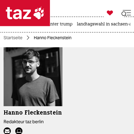

taz zahl ich
nahost-konflikt
usa unter trump
landtagswahl in sachsen-an

taz zahl ich
Startseite
Hanno Fleckenstein
taz zahl ich
themen
politik
öko
gesellschaft
kultur
Hanno Fleckenstein
sport
Redakteur taz berlin