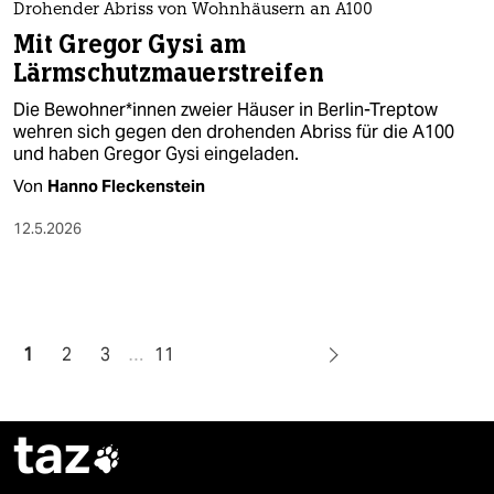
Drohender Abriss von Wohnhäusern an A100
Mit Gregor Gysi am
Lärmschutzmauerstreifen
Die Be­woh­ne­r*in­nen zweier Häuser in Berlin-Treptow
wehren sich gegen den drohenden Abriss für die A100
und haben Gregor Gysi eingeladen.
Von
Hanno Fleckenstein
12.5.2026
1
2
3
…
11
taz
