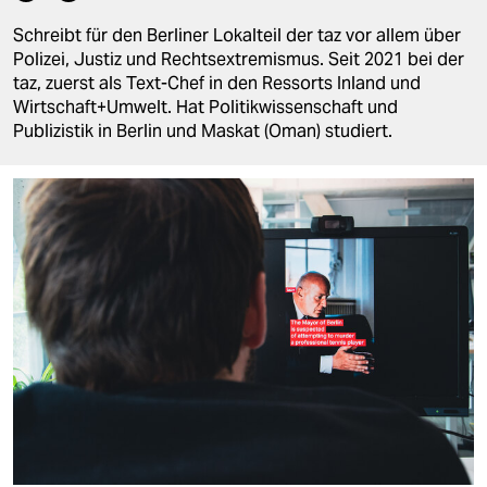
berlin
Schreibt für den Berliner Lokalteil der taz vor allem über
nord
Polizei, Justiz und Rechtsextremismus. Seit 2021 bei der
taz, zuerst als Text-Chef in den Ressorts Inland und
wahrheit
Wirtschaft+Umwelt. Hat Politikwissenschaft und
Publizistik in Berlin und Maskat (Oman) studiert.
verlag
verlag
veranstaltungen
shop
fragen & hilfe
unterstützen
abo
genossenschaft