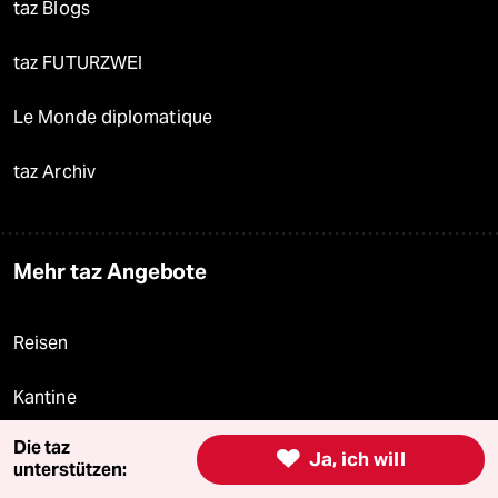
taz Blogs
taz FUTURZWEI
Le Monde diplomatique
taz Archiv
Mehr taz Angebote
Reisen
Kantine
Die taz
Shop

Ja, ich will
unterstützen: