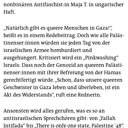
nonbinären An­ti­fa­schis­t:in Maja T. in ungarischer
Haft.
„Natürlich gibt es queere Menschen in Gaza!“,
heißt es in einem Redebeitrag. Doch wie alle Pa­läs­
ti­nen­se­r:in­nen würden sie jeden Tag von der
israelischen Armee bombardiert und
ausgehungert. Kritisiert wird ein „Pinkwashing“
Israels: Dass noch der Genozid an queeren Pa­läs­ti­
nen­se­r:in­nen mit ihrer Befreiung von der Hamas
gerechtfertigt würde. „Schon, dass unsere queeren
Geschwister in Gaza leben und überleben, ist ein
Akt des Widerstands“, ruft eine Rednerin.
Ansonsten wird alles gerufen, was es so an
antiisraelischen Sprechchören gibt: von „Yallah
Intifada“ bis „There is only one state, Palestine '48“.