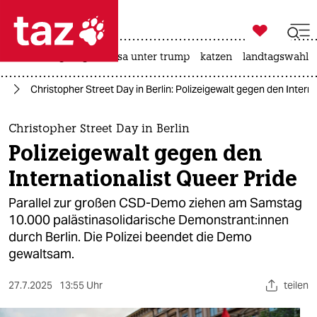

taz zahl ich
hitze
bergsteigen
usa unter trump
katzen
landtagswahl i

taz zahl ich
kt
Christopher Street Day in Berlin: Polizeigewalt gegen den Intern
taz zahl ich
themen
Christopher Street Day in Berlin
Polizeigewalt gegen den
politik
Internationalist Queer Pride
öko
Parallel zur großen CSD-Demo ziehen am Samstag
10.000 palästinasolidarische De­mons­tran­t:in­nen
gesellschaft
durch Berlin. Die Polizei beendet die Demo
gewaltsam.
kultur
sport
27.7.2025
13:55 Uhr
teilen