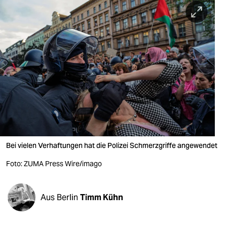
berlin
nord
wahrheit
verlag
verlag
veranstaltungen
shop
Bei vielen Verhaftungen hat die Polizei Schmerzgriffe angewendet
fragen & hilfe
Foto: ZUMA Press Wire/imago
unterstützen
abo
Aus Berlin
Timm Kühn
genossenschaft