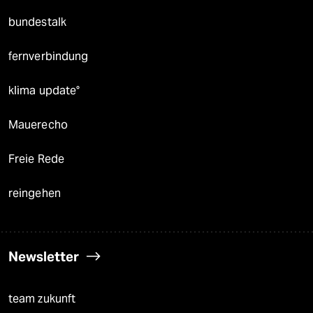
bundestalk
fernverbindung
klima update°
Mauerecho
Freie Rede
reingehen
Newsletter
team zukunft