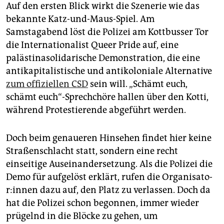
epaper login
Auf den ersten Blick wirkt die Szenerie wie das
bekannte Katz-und-Maus-Spiel. Am
Samstagabend löst die Polizei am Kottbusser Tor
die Internationalist Queer Pride auf, eine
palästinasolidarische Demonstration, die eine
antikapitalistische und antikoloniale Alternative
zum offiziellen CSD
sein will. „Schämt euch,
schämt euch“-Sprechchöre hallen über den Kotti,
während Protestierende abgeführt werden.
Doch beim genaueren Hinsehen findet hier keine
Straßenschlacht statt, sondern eine recht
einseitige Auseinandersetzung. Als die Polizei die
Demo für aufgelöst erklärt, rufen die Or­ga­ni­sa­to­
r:in­nen dazu auf, den Platz zu verlassen. Doch da
hat die Polizei schon begonnen, immer wieder
prügelnd in die Blöcke zu gehen, um