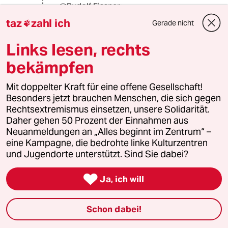
@Rudolf Fissner:
Die Frage ist beim momentanen
taz
zahl ich
Gerade nicht

Stand des Beschaffungswesens
weniger ob, sondern wer schenkt
Links lesen, rechts
wem. Wenn schon mal klar wäre, was
bekämpfen
gebraucht wird (von Soldaten
abgesehen), wie wird dann
sichergestellt, daß ohne Verzug und
Mit doppelter Kraft für eine offene Gesellschaft!
unberechtigten Preisaufschlag
Besonders jetzt brauchen Menschen, die sich gegen
geliefert wird? Deutschland hat im
Rechtsextremismus einsetzen, unsere Solidarität.
Gegensatz zu Putin nicht den quasi
Daher gehen 50 Prozent der Einnahmen aus
unmittelbaren Durchgriff auf die
Neuanmeldungen an „Alles beginnt im Zentrum“ –
Industrie. Damit spart der einen
eine Kampagne, die bedrohte linke Kulturzentren
Haufen Geld. Wären höhere
und Jugendorte unterstützt. Sind Sie dabei?
Ausgaben aber auch militärische
Überlegenheit, wie landläufig

Ja, ich will
suggeriert, müßte die Ukraine längst
zusammengebrochen sein.
Schon dabei!