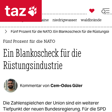

taz zahl ich
hitze
krieg in der ukraine
niedrigwasser
waldbrände

taz zahl ich
mp
Fünf Prozent für die NATO: Ein Blankoscheck für die Rüstungsind
taz zahl ich
Fünf Prozent für die NATO
themen
Ein Blankoscheck für die
politik
Rüstungsindustrie
öko
gesellschaft
Kommentar von
Cem-Odos Güler
kultur
sport
Die Zahlenspielchen der Union sind ein weiterer
Tiefpunkt der neuen Bundesregierung. Für die SPD