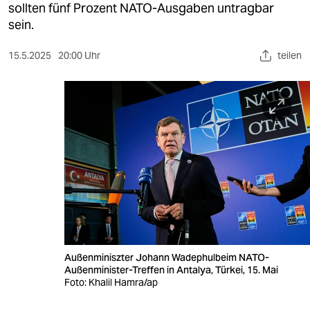
berlin
sollten fünf Prozent NATO-Ausgaben untragbar
sein.
nord
15.5.2025
20:00 Uhr
teilen
wahrheit
verlag
verlag
veranstaltungen
shop
fragen & hilfe
unterstützen
Außenminiszter Johann Wadephulbeim NATO-
abo
Außenminister-Treffen in Antalya, Türkei, 15. Mai
Foto: Khalil Hamra/ap
genossenschaft