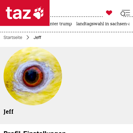

taz zahl ich
nahost-konflikt
usa unter trump
landtagswahl in sachsen-an

taz zahl ich
Startseite
Jeff
taz zahl ich
themen
politik
öko
gesellschaft
kultur
Jeff
sport