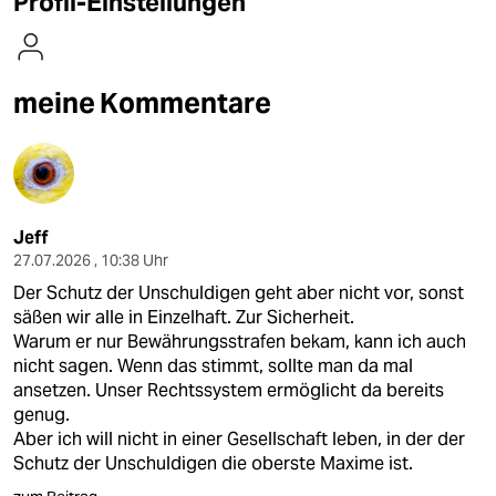
Profil-Einstellungen
berlin
nord
meine Kommentare
wahrheit
verlag
verlag
Jeff
veranstaltungen
27.07.2026 , 10:38 Uhr
shop
Der Schutz der Unschuldigen geht aber nicht vor, sonst
säßen wir alle in Einzelhaft. Zur Sicherheit.
fragen & hilfe
Warum er nur Bewährungsstrafen bekam, kann ich auch
nicht sagen. Wenn das stimmt, sollte man da mal
unterstützen
ansetzen. Unser Rechtssystem ermöglicht da bereits
abo
genug.
Aber ich will nicht in einer Gesellschaft leben, in der der
genossenschaft
Schutz der Unschuldigen die oberste Maxime ist.