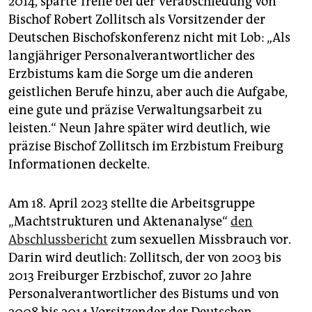
2014, sparte Trelle bei der Verabschiedung von
epaper login
Bischof Robert Zollitsch als Vorsitzender der
Deutschen Bischofskonferenz nicht mit Lob: „Als
langjähriger Personalverantwortlicher des
Erzbistums kam die Sorge um die anderen
geistlichen Berufe hinzu, aber auch die Aufgabe,
eine gute und präzise Verwaltungsarbeit zu
leisten.“ Neun Jahre später wird deutlich, wie
präzise Bischof Zollitsch im Erzbistum Freiburg
Informationen deckelte.
Am 18. April 2023 stellte die Arbeitsgruppe
„Machtstrukturen und Aktenanalyse“
den
Abschlussbericht
zum sexuellen Missbrauch vor.
Darin wird deutlich: Zollitsch, der von 2003 bis
2013 Freiburger Erzbischof, zuvor 20 Jahre
Personalverantwortlicher des Bistums und von