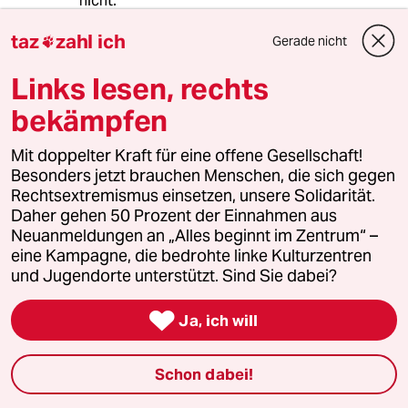
nicht.
taz
zahl ich
Gerade nicht

Benedikt Bräutigam
BB
Links lesen, rechts
04.05.2023
,
10:08 Uhr
bekämpfen
Man kann Recht nicht "ignorieren", man bricht
es. Und mit "falschem Verständnis" haben die
Mit doppelter Kraft für eine offene Gesellschaft!
Vorgänge auch nichts zu tun, sondern mit
Besonders jetzt brauchen Menschen, die sich gegen
Beihilfe, Begünstigung, Amtsmissbrauch.
Rechtsextremismus einsetzen, unsere Solidarität.
Daher gehen 50 Prozent der Einnahmen aus
Neuanmeldungen an „Alles beginnt im Zentrum“ –
joaquim
J
eine Kampagne, die bedrohte linke Kulturzentren
04.05.2023
,
10:00 Uhr
und Jugendorte unterstützt. Sind Sie dabei?
Der Kirche wird es auch weiterhin darum

gehen, so viel und so lange wie möglich zu
Ja, ich will
verschleiern. Und wer glaubt, dass die
"Aufklärung" dazu führen könne, dass es ab
Schon dabei!
jetzt weniger Missbrauch geben wird, darf sich
getäuscht sehen. Die Perversen in kirchlichen