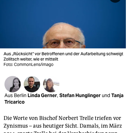
berlin
nord
wahrheit
verlag
verlag
Aus „Rücksicht“ vor Betroffenen und der Aufarbeitung schweigt
Zollitsch weiter, wie er mitteilt
veranstaltungen
Foto: CommonLens/imago
shop
fragen & hilfe
Aus Berlin
Linda Gerner
,
Stefan Hunglinger
und
Tanja
unterstützen
Tricarico
abo
Die Worte von Bischof Norbert Trelle triefen vor
genossenschaft
Zynismus – aus heutiger Sicht. Damals, im März