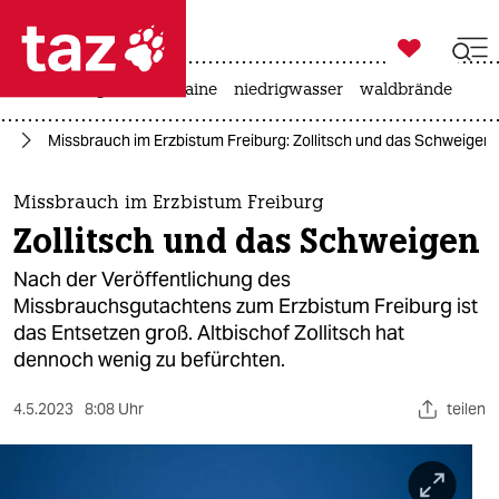

taz zahl ich
hitze
krieg in der ukraine
niedrigwasser
waldbrände

taz zahl ich
ag
Missbrauch im Erzbistum Freiburg: Zollitsch und das Schweigen
taz zahl ich
themen
Missbrauch im Erzbistum Freiburg
Zollitsch und das Schweigen
politik
Nach der Veröffentlichung des
öko
Missbrauchsgutachtens zum Erzbistum Freiburg ist
das Entsetzen groß. Altbischof Zollitsch hat
gesellschaft
dennoch wenig zu befürchten.
kultur
4.5.2023
8:08 Uhr
teilen
sport