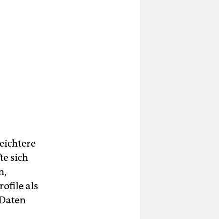
leichtere
te sich
n,
file als
 Daten