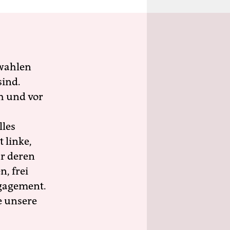
wahlen
sind.
h und vor
lles
 linke,
ür deren
n, frei
ngagement.
e unsere