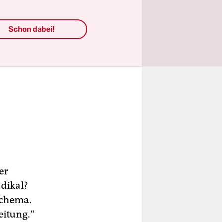
Schon dabei!
er
adikal?
schema.
eitung.“