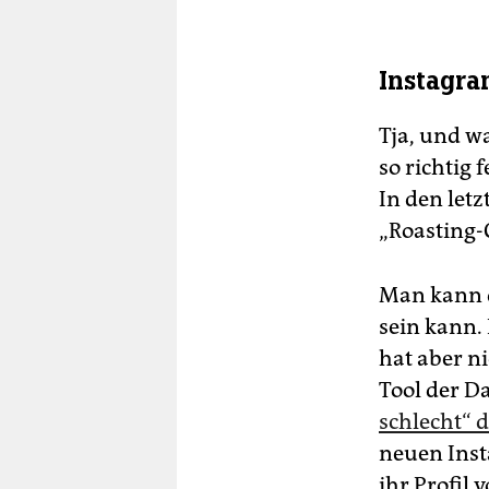
Instagra
Tja, und w
so richtig
In den let
„Roasting-
Man kann d
sein kann.
hat aber ni
Tool der D
schlecht“ 
neuen Insta
ihr Profil 