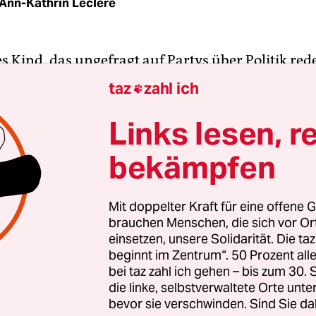
Ann-Kathrin Leclere
s Kind, das ungefragt auf Partys über Politik rede
 Insta Guru den Instagram-Account der taz. Dabei
taz
zahl ich

 der „rebellische Teenager unter den deutschen Me
taunlich lustig für eine Künstliche Intelligenz und
Links lesen, r
bekämpfen
aar Wochen kann man das Social-Media-Profil von
neuen KI-Werkzeug des beliebten Chatbots Chat
Mit doppelter Kraft für eine offene G
brauchen Menschen, die sich vor O
lassen. Dafür muss man Screenshots seines Profil
einsetzen, unsere Solidarität. Die ta
stellen und fragen: Kannst du meinen Account so
beginnt im Zentrum“. 50 Prozent a
hen?
bei taz zahl ich gehen – bis zum 30
die linke, selbstverwaltete Orte unte
bevor sie verschwinden. Sind Sie da