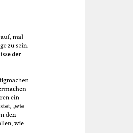
auf, mal
ge zu sein.
isse der
ertigmachen
termachen
hren ein
stet, „wie
en den
llen, wie