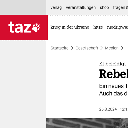
hautnavigation anspringen
hauptinhalt anspringen
footer anspringen
verlag
veranstaltungen
shop
fragen &
krieg in der ukraine
hitze
niedrigwa

taz zahl ich
taz zahl ich
Startseite
Gesellschaft
Medien
themen
politik
KI beleidigt 
Rebe
öko
Ein neues 
gesellschaft
Auch das d
kultur
25.8.2024
12:1
sport