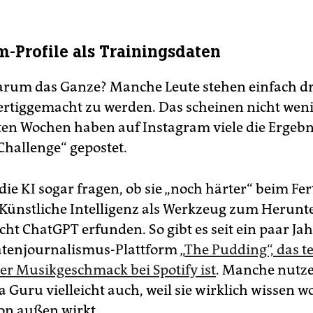
m-Profile als Trainingsdaten
arum das Ganze? Manche Leute stehen einfach dr
 fertiggemacht zu werden. Das scheinen nicht weni
zten Wochen haben auf Instagram viele die Ergebn
Challenge“ gepostet.
ie KI sogar fragen, ob sie „noch härter“ beim F
 Künstliche Intelligenz als Werkzeug zum Herun
cht ChatGPT erfunden. So gibt es seit ein paar Ja
atenjournalismus-Plattform „
The Pudding“, das te
der Musikgeschmack bei Spotify ist
. Manche nutz
 Guru vielleicht auch, weil sie wirklich wissen wo
von außen wirkt.