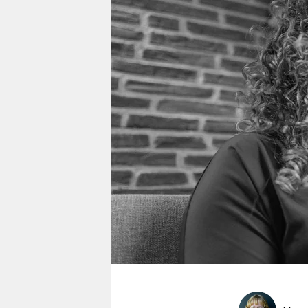
berlin
nord
wahrheit
verlag
verlag
veranstaltungen
shop
fragen & hilfe
unterstützen
abo
genossenschaft