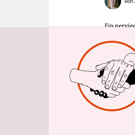
Von
epaper login
Ein nervige
beschreibt
eigentlich
Das ist ers
noch zu.
Seit ein p
mit einem 
„roasten“ 
Verfügung 
fertig mac