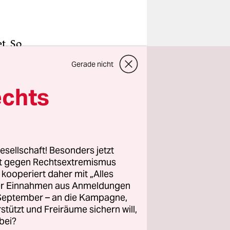
t. So
 wolle er
Gerade nicht
dien sein“.
 trifft auch
echts
Insta Guru
GPT
esellschaft! Besonders jetzt
rt gegen Rechtsextremismus
s zur
z kooperiert daher mit „Alles
 richtig
ller Einnahmen aus Anmeldungen
. September – an die Kampagne,
rstützt und Freiräume sichern will,
bei?