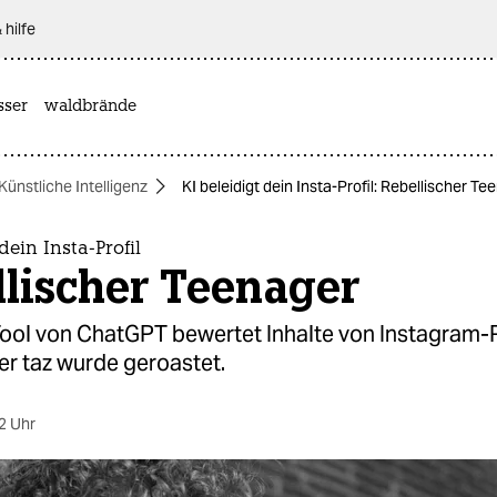
 hilfe
sser
waldbrände
Künstliche Intelligenz
KI beleidigt dein Insta-Profil: Rebellischer Te
dein Insta-Profil
llischer Teenager
Tool von ChatGPT bewertet Inhalte von Instagram-P
er taz wurde geroastet.
2 Uhr