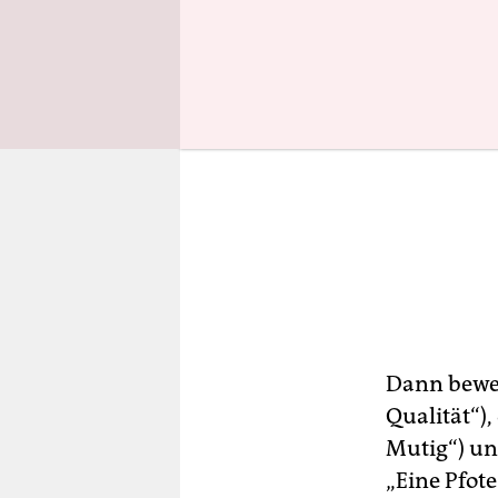
Dann bewert
Qualität“),
Mutig“) u
„Eine Pfote