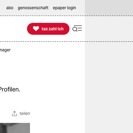
abo
genossenschaft
epaper login

taz zahl ich
taz zahl ich
enager
rofilen.
teilen