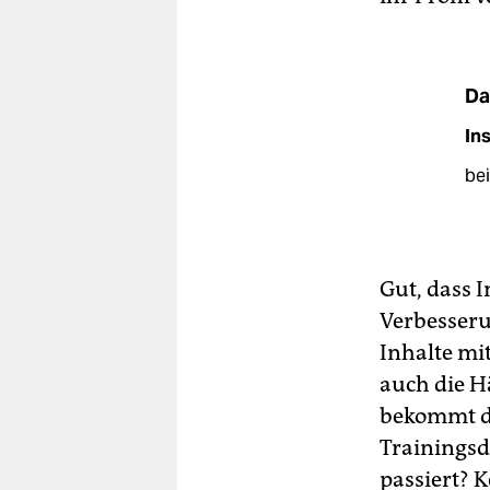
Da
In
be
Gut, dass 
Verbesserun
Inhalte mi
auch die H
bekommt d
Trainingsd
passiert? 