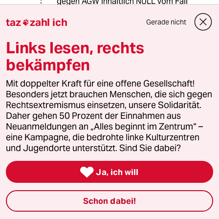
gegen AGW inhaltlich NULL vom Fall
Contergan. Also .... abgesehen vom
taz
zahl ich
Gerade nicht
schlichten Faktum, dass die

Opferzahlen diverse Zehnerporenzen
Links lesen, rechts
höher sind.
bekämpfen
Chris Burner
CB
Mit doppelter Kraft für eine offene Gesellschaft!
Besonders jetzt brauchen Menschen, die sich gegen
06.08.2024
,
19:04 Uhr
Rechtsextremismus einsetzen, unsere Solidarität.
PFAS sind auch durch die EU kaum regulierbar.
Daher gehen 50 Prozent der Einnahmen aus
Immer wenn die EU einzelne verbietet oder den
Neuanmeldungen an „Alles beginnt im Zentrum“ –
Gebrauch einschränkt, verändert die Industrie
eine Kampagne, die bedrohte linke Kulturzentren
die Formel leicht. Die ganze
und Jugendorte unterstützt. Sind Sie dabei?
Chemikaliengruppe zu regulieren, scheitert
bisher an der Lobby

Ja, ich will
Ulrich Haussmann
UH
Schon dabei!
06.08.2024
,
18:40 Uhr