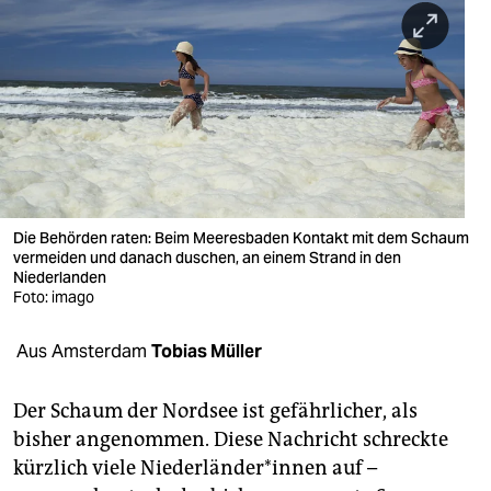
berlin
nord
wahrheit
verlag
verlag
veranstaltungen
Die Behörden raten: Beim Meeresbaden Kontakt mit dem Schaum
vermeiden und danach duschen, an einem Strand in den
Niederlanden
shop
Foto: imago
fragen & hilfe
Aus Amsterdam
Tobias Müller
unterstützen
Der Schaum der Nordsee ist gefährlicher, als
abo
bisher angenommen. Diese Nachricht schreckte
genossenschaft
kürzlich viele Nie­der­län­de­r*in­nen auf –