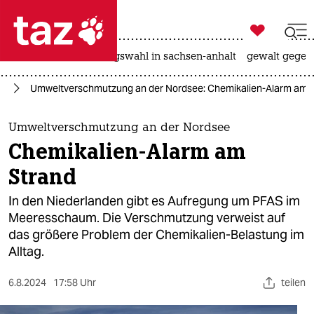

taz zahl ich
hitze
surfen
landtagswahl in sachsen-anhalt
gewalt gegen

taz zahl ich
ie
Umweltverschmutzung an der Nordsee: Chemikalien-Alarm am 
taz zahl ich
themen
Umweltverschmutzung an der Nordsee
Chemikalien-Alarm am
politik
Strand
öko
In den Niederlanden gibt es Aufregung um PFAS im
Meeresschaum. Die Verschmutzung verweist auf
gesellschaft
das größere Problem der Chemikalien-Belastung im
Alltag.
kultur
sport
6.8.2024
17:58 Uhr
teilen