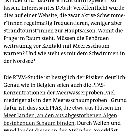
„Kinder und Haustiere nicht darin spielen“ zu
lassen. Interessantes Detail: Veröffentlicht wurde
dies auf einer Website, die zwar aktive Schwim­me­
r*in­nen regelmäßig frequentieren, weniger aber
Strand­tou­ris­t*in­nen zur Hauptsaison. Womit die
Frage im Raum steht: Müssen die Behörden
weiträumig vor Kontakt mit Meeresschaum
warnen? Und wie steht es mit dem Schwimmen in
der Nordsee?
Die RIVM-Studie ist bezüglich der Risiken deutlich:
Genau wie in Belgien seien auch die PFAS-
Konzentrationen der Meerwasserproben „viel
niedriger als in den Meeresschaumproben“. Grund
dafür ist, dass sich PFAS,
die etwa aus Flüssen im
Meer landen, an den aus abgestorbenen Algen
bestehenden Schaum binden
. Durch Wellen und
Wind landet dieser an den Stränden. So erklärt