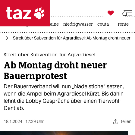

taz zahl ich
hitze
krieg in der ukraine
niedrigwasser
ceuta
rente

taz zahl ich
el
Streit über Subvention für Agrardiesel: Ab Montag droht neuer 
taz zahl ich
themen
Streit über Subvention für Agrardiesel
Ab Montag droht neuer
politik
Bauernprotest
öko
Der Bauernverband will nun „Nadelstiche“ setzen,
wenn die Ampel beim Agrardiesel kürzt. Bis dahin
gesellschaft
lehnt die Lobby Gespräche über einen Tierwohl-
Cent ab.
kultur
sport
18.1.2024
17:29 Uhr
teilen