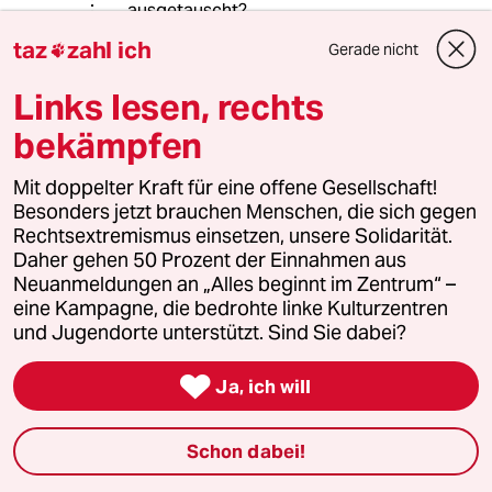
ausgetauscht?
taz
zahl ich
Gerade nicht

meistkommentiert
Links lesen, rechts
bekämpfen
1
Krise der Demokratie
AfD-Wählen als Triebabfuhr
Mit doppelter Kraft für eine offene Gesellschaft!
Besonders jetzt brauchen Menschen, die sich gegen
Rechtsextremismus einsetzen, unsere Solidarität.
Daher gehen 50 Prozent der Einnahmen aus
2
EU nach Ceuta
Neuanmeldungen an „Alles beginnt im Zentrum“ –
Zur Freude der Antieuropäer
eine Kampagne, die bedrohte linke Kulturzentren
und Jugendorte unterstützt. Sind Sie dabei?

Ja, ich will
3
Stressbedingte Ausfälle
Ungesunde Arbeitswelt
Schon dabei!