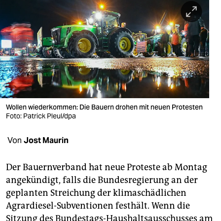
berlin
nord
wahrheit
verlag
verlag
veranstaltungen
Wollen wiederkommen: Die Bauern drohen mit neuen Protesten
Foto: Patrick Pleul/dpa
shop
Von
Jost Maurin
fragen & hilfe
unterstützen
Der Bauernverband hat neue Proteste ab Montag
angekündigt, falls die Bundesregierung an der
abo
geplanten Streichung der klimaschädlichen
genossenschaft
Agrardiesel-Subventionen festhält. Wenn die
Sitzung des Bundestags-Haushaltsausschusses am