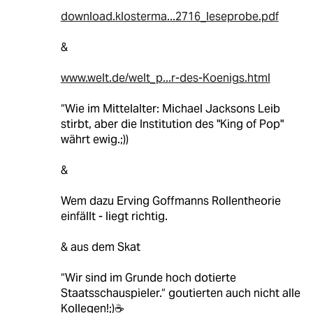
download.klosterma...2716_leseprobe.pdf
&
www.welt.de/welt_p...r-des-Koenigs.html
“Wie im Mittelalter: Michael Jacksons Leib
stirbt, aber die Institution des "King of Pop"
währt ewig.;))
&
Wem dazu Erving Goffmanns Rollentheorie
einfällt - liegt richtig.
& aus dem Skat
“Wir sind im Grunde hoch dotierte
Staatsschauspieler.“ goutierten auch nicht alle
Kollegen!;)☕️