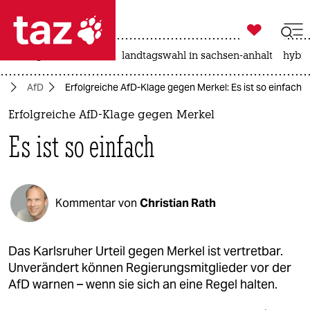

taz zahl ich
niedrigwasser
rente
landtagswahl in sachsen-anhalt
hybri

taz zahl ich
nd
AfD
Erfolgreiche AfD-Klage gegen Merkel: Es ist so einfach
taz zahl ich
Erfolgreiche AfD-Klage gegen Merkel
themen
Es ist so einfach
politik
öko
Kommentar von
Christian Rath
gesellschaft
kultur
Das Karlsruher Urteil gegen Merkel ist vertretbar.
Unverändert können Regierungsmitglieder vor der
sport
AfD warnen – wenn sie sich an eine Regel halten.