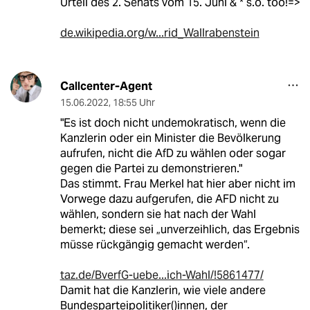
Urteil des 2. Senats vom 15. Juni & * s.o. too!=>
de.wikipedia.org/w...rid_Wallrabenstein
Callcenter-Agent
15.06.2022
,
18:55 Uhr
"Es ist doch nicht undemokratisch, wenn die
Kanzlerin oder ein Minister die Bevölkerung
aufrufen, nicht die AfD zu wählen oder sogar
gegen die Partei zu demonstrieren."
Das stimmt. Frau Merkel hat hier aber nicht im
Vorwege dazu aufgerufen, die AFD nicht zu
wählen, sondern sie hat nach der Wahl
bemerkt; diese sei „unverzeihlich, das Ergebnis
müsse rückgängig gemacht werden“.
taz.de/BverfG-uebe...ich-Wahl/!5861477/
Damit hat die Kanzlerin, wie viele andere
Bundesparteipolitiker()innen, der