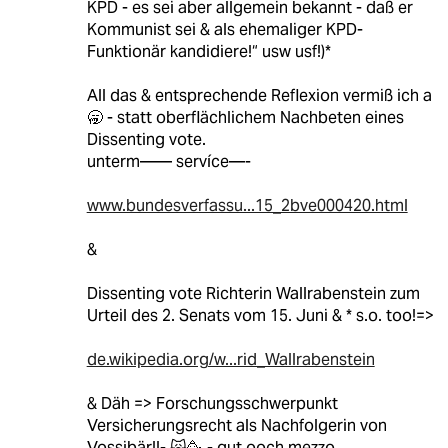
KPD - es sei aber allgemein bekannt - daß er
Kommunist sei & als ehemaliger KPD-
Funktionär kandidiere!“ usw usf!)*
All das & entsprechende Reflexion vermiß ich a
🥱 - statt oberflächlichem Nachbeten eines
Dissenting vote.
unterm—— servíce—-
www.bundesverfassu...15_2bve000420.html
&
Dissenting vote Richterin Wallrabenstein zum
Urteil des 2. Senats vom 15. Juni & * s.o. too!=>
de.wikipedia.org/w...rid_Wallrabenstein
& Däh => Forschungsschwerpunkt
Versicherungsrecht als Nachfolgerin von
Vossibär!!- 🙀🥳 - gut ooch mezzo