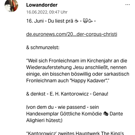
Lowandorder
16.06.2022
,
09:47 Uhr
16. Juni - Du liest prä ☕️ - 🙀🥳 -
de.euronews.com/20...der-corpus-christi
& schmunzelst:
“Weil sich Fronleichnam im Kirchenjahr an die
Wiederauferstehung Jesu anschließt, nennen
einige, ein bisschen böswillig oder sarkastisch
Fronleichnam auch "Happy Kadaver".“
& denkst - E. H. Kantorowicz - Genau!
(von dem du - wie passend - sein
Handexemplar Göttliche Komödie 🎭 Dante
Alighieri hütest;)
“Kantorowicz’ zweites Hauptwerk The King’s