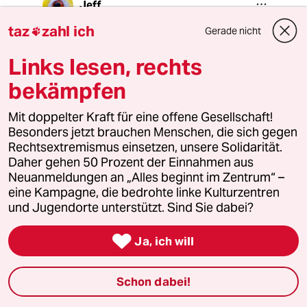
Jeff
15.06.2022
,
19:41 Uhr
taz
zahl ich
Gerade nicht

@Fabian Wetzel:
@Fabian Wetzel: Im Gegenteil. Wenn
Links lesen, rechts
der Verfassungsschutz eine Partei
bekämpfen
überwacht, die Teil des Bundestages
und vieler Landtage ist, dann muss
Mit doppelter Kraft für eine offene Gesellschaft!
das meiner Meinung nach in die Welt
Besonders jetzt brauchen Menschen, die sich gegen
hinausposaunt werden. Denn dann
Rechtsextremismus einsetzen, unsere Solidarität.
brennt etwas, und das müssen alle
Daher gehen 50 Prozent der Einnahmen aus
wissen. Nicht nur die nicht-AFD-
Neuanmeldungen an „Alles beginnt im Zentrum“ –
Wähler, sondern ganz besonder die
eine Kampagne, die bedrohte linke Kulturzentren
AFD-Wähler, damit sie darüber
und Jugendorte unterstützt. Sind Sie dabei?
nachdenken, ob ihr persönlicher,
demokratischer Einfluss dort wirklich

gut aufgehoben ist.
Ja, ich will
Schon dabei!
meistkommentiert