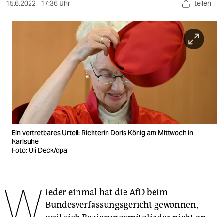
berlin
15.6.2022
17:36 Uhr
teilen
nord
wahrheit
verlag
verlag
veranstaltungen
shop
Ein vertretbares Urteil: Richterin Doris König am Mittwoch in
fragen & hilfe
Karlsuhe
Foto: Uli Deck/dpa
unterstützen
abo
W
ieder einmal hat die AfD beim
genossenschaft
Bundesverfassungsgericht gewonnen,