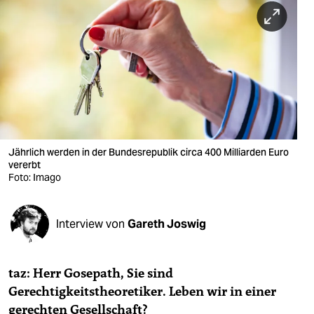
berlin
nord
wahrheit
verlag
verlag
veranstaltungen
Jährlich werden in der Bundesrepublik circa 400 Milliarden Euro
vererbt
shop
Foto: Imago
fragen & hilfe
Interview von
Gareth Joswig
unterstützen
abo
taz: Herr Gosepath, Sie sind
genossenschaft
Gerechtigkeitstheoretiker. Leben wir in einer
gerechten Gesellschaft?