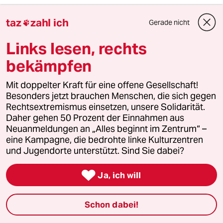
Sagen Sie doch mal eine Zahl!
taz
zahl ich
Gerade nicht

Ich finde 500.000 Euro ganz okay. Von mir aus
Links lesen, rechts
auch 600.000, wenn die Immobilienpreise jetzt so
bekämpfen
stark gestiegen sind.
Mit doppelter Kraft für eine offene Gesellschaft!
Klingt viel.
Besonders jetzt brauchen Menschen, die sich gegen
Rechtsextremismus einsetzen, unsere Solidarität.
Daher gehen 50 Prozent der Einnahmen aus
Beim Kampf über die Freibetragsgrenzen befindet
Neuanmeldungen an „Alles beginnt im Zentrum“ –
man sich im falschen Schützengraben. Wichtig ist
eine Kampagne, die bedrohte linke Kulturzentren
es, die Steuersätze für die Beträge darüber
und Jugendorte unterstützt. Sind Sie dabei?
progressiv zu erhöhen: Wenn das Haus eben
501.000 Euro kostet, muss man für die 1.000

Ja, ich will
darüber natürlich noch nicht gleich den vollen
Steuersatz zahlen, sondern klein anfangen – dann
Schon dabei!
aber nachher richtig hochgehen. Wir brauchen