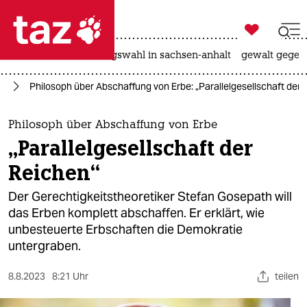

taz zahl ich
hitze
surfen
landtagswahl in sachsen-anhalt
gewalt gegen

taz zahl ich
ut
Philosoph über Abschaffung von Erbe: „Parallelgesellschaft der 
taz zahl ich
themen
Philosoph über Abschaffung von Erbe
„Parallelgesellschaft der
politik
Reichen“
öko
Der Gerechtigkeitstheoretiker Stefan Gosepath will
das Erben komplett abschaffen. Er erklärt, wie
gesellschaft
unbesteuerte Erbschaften die Demokratie
untergraben.
kultur
sport
8.8.2023
8:21 Uhr
teilen