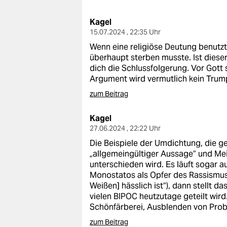
berlin
Kagel
nord
15.07.2024 , 22:35 Uhr
wahrheit
Wenn eine religiöse Deutung benutzt 
überhaupt sterben musste. Ist diese
verlag
dich die Schlussfolgerung. Vor Gott 
Argument wird vermutlich kein Tru
verlag
zum Beitrag
veranstaltungen
Kagel
shop
27.06.2024 , 22:22 Uhr
Die Beispiele der Umdichtung, die g
fragen & hilfe
„allgemeingültiger Aussage“ und Mei
unterschieden wird. Es läuft sogar a
unterstützen
Monostatos als Opfer des Rassismus 
Weißen] hässlich ist“), dann stellt d
abo
vielen BIPOC heutzutage geteilt wird
Schönfärberei, Ausblenden von Pro
genossenschaft
zum Beitrag