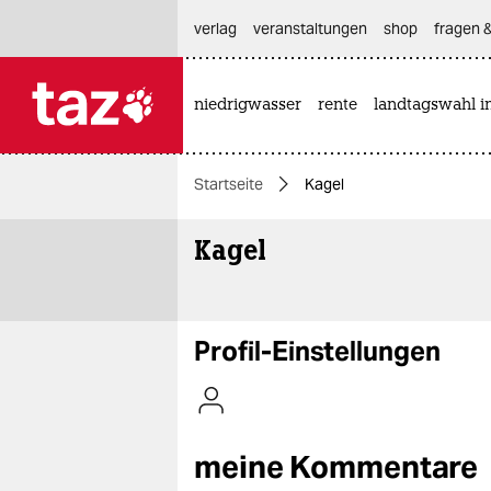
hautnavigation anspringen
hauptinhalt anspringen
footer anspringen
verlag
veranstaltungen
shop
fragen &
niedrigwasser
rente
landtagswahl i

taz zahl ich
taz zahl ich
Startseite
Kagel
themen
Kagel
politik
öko
gesellschaft
Profil-Einstellungen
kultur
sport
meine Kommentare