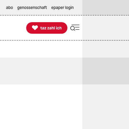
abo
genossenschaft
epaper login

taz zahl ich
taz zahl ich