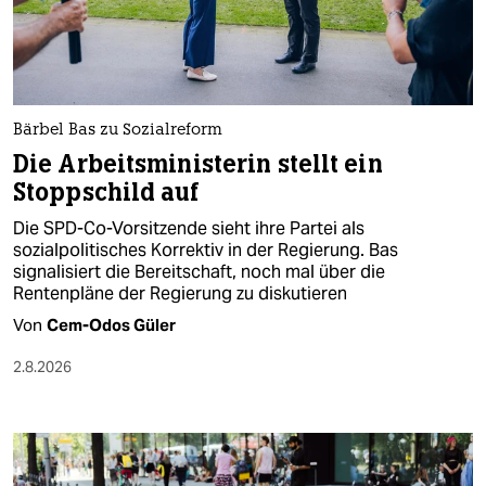
berlin
nord
wahrheit
Bärbel Bas zu Sozialreform
verlag
Die Arbeitsministerin stellt ein
Stoppschild auf
verlag
Die SPD-Co-Vorsitzende sieht ihre Partei als
veranstaltungen
sozialpolitisches Korrektiv in der Regierung. Bas
signalisiert die Bereitschaft, noch mal über die
shop
Rentenpläne der Regierung zu diskutieren
fragen & hilfe
Von
Cem-Odos Güler
unterstützen
2.8.2026
abo
genossenschaft