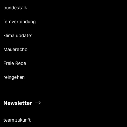
bundestalk
fernverbindung
klima update°
Mauerecho
Freie Rede
reingehen
Newsletter
team zukunft