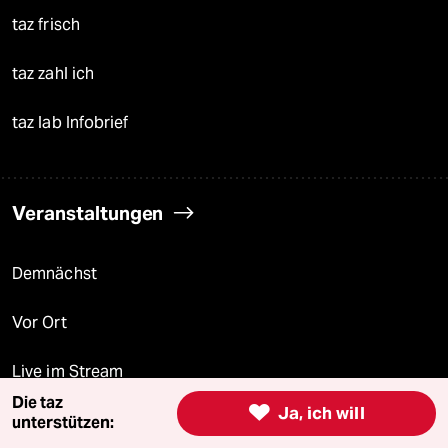
taz frisch
taz zahl ich
taz lab Infobrief
Veranstaltungen
Demnächst
Vor Ort
Live im Stream
Die taz

Ja, ich will
Vergangene
unterstützen: