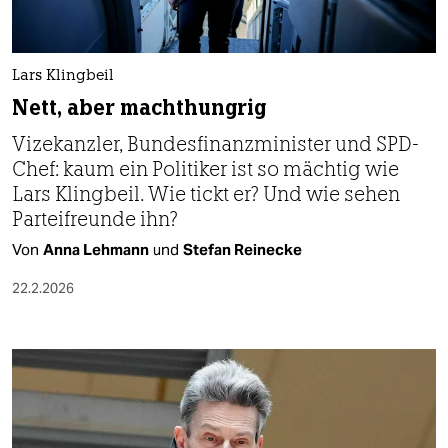
berlin
nord
Lars Klingbeil
wahrheit
Nett, aber machthungrig
verlag
Vizekanzler, Bundesfinanzminister und SPD-
Chef: kaum ein Politiker ist so mächtig wie
verlag
Lars Klingbeil. Wie tickt er? Und wie sehen
veranstaltungen
Parteifreunde ihn?
Von
Anna Lehmann
und
Stefan Reinecke
shop
22.2.2026
fragen & hilfe
unterstützen
abo
genossenschaft