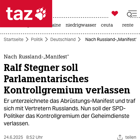

taz zahl ich
hitze
krieg in der ukraine
niedrigwasser
ceuta
rente

taz zahl ich
Startseite
Politik
Deutschland
Nach Russland-„Manifest“: 
taz zahl ich
themen
Nach Russland-„Manifest“
Ralf Stegner soll
politik
Parlamentarisches
öko
Kontrollgremium verlassen
gesellschaft
Er unterzeichnete das Abrüstungs-Manifest und traf
sich mit Vertretern Russlands. Nun soll der SPD-
kultur
Politiker das Kontrollgremium der Geheimdienste
verlassen.
sport
24.6.2025
8:52 Uhr
teilen