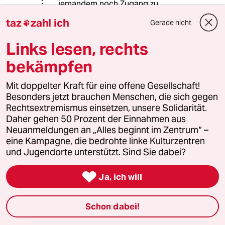
jemandem noch Zugang zu
sicherheitsrelevanten Informationen
taz
zahl ich
Gerade nicht

zu verschaffen. Und eine besondere
sicherheitspolitische Qualifikation
Links lesen, rechts
des Hern Stegner kann ich schon gar
nicht erkennen. Es gibt zudem kein
bekämpfen
Recht, in ein bestimmtes Gremium
gewählt zu werden.
Mit doppelter Kraft für eine offene Gesellschaft!
Besonders jetzt brauchen Menschen, die sich gegen
Rechtsextremismus einsetzen, unsere Solidarität.
Daher gehen 50 Prozent der Einnahmen aus
Suryo
S
Neuanmeldungen an „Alles beginnt im Zentrum“ –
24.06.2025
,
12:48 Uhr
eine Kampagne, die bedrohte linke Kulturzentren
@Rudolf Fissner:
und Jugendorte unterstützt. Sind Sie dabei?
Da ist man in Schleswig-Holstein
ganz anderer Meinung. Heide

Ja, ich will
Simonis lässt grüßen.
Schon dabei!
hsqmyp
H