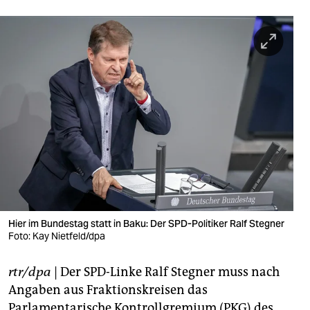
berlin
nord
wahrheit
verlag
verlag
veranstaltungen
shop
fragen & hilfe
Hier im Bundestag statt in Baku: Der SPD-Politiker Ralf Stegner
unterstützen
Foto: Kay Nietfeld/dpa
abo
rtr/dpa
| Der SPD-Linke Ralf Stegner muss nach
genossenschaft
Angaben aus Fraktionskreisen das
Parlamentarische Kontrollgremium (PKG) des