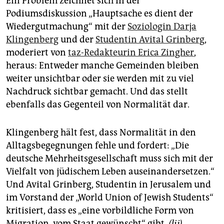
Ein Problem zeichnet sich in der
Podiumsdiskussion „Hauptsache es dient der
Wiedergutmachung“ mit der
Soziologin Darja
Klingenberg
und der
Studentin Avital Grinberg
,
moderiert von
taz-Redakteurin Erica Zingher
,
heraus: Entweder manche Gemeinden bleiben
weiter unsichtbar oder sie werden mit zu viel
Nachdruck sichtbar gemacht. Und das stellt
ebenfalls das Gegenteil von Normalität dar.
Klingenberg hält fest, dass Normalität in den
Alltagsbegegnungen fehle und fordert: „Die
deutsche Mehrheitsgesellschaft muss sich mit der
Vielfalt von jüdischem Leben auseinandersetzen.“
Und Avital Grinberg, Studentin in Jerusalem und
im Vorstand der „World Union of Jewish Students“
kritisiert, dass es „eine vorbildliche Form von
Migration, vom Staat gewünscht“ gibt.
(lij)