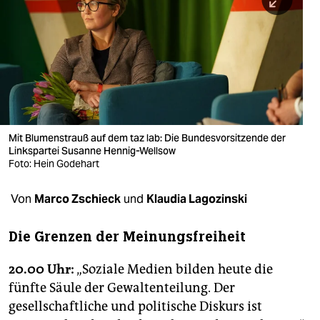
berlin
nord
wahrheit
verlag
verlag
Mit Blumenstrauß auf dem taz lab: Die Bundesvorsitzende der
Linkspartei Susanne Hennig-Wellsow
veranstaltungen
Foto: Hein Godehart
shop
Von
Marco Zschieck
und
Klaudia Lagozinski
fragen & hilfe
Die Grenzen der Meinungsfreiheit
unterstützen
abo
20.00 Uhr:
„Soziale Medien bilden heute die
fünfte Säule der Gewaltenteilung. Der
genossenschaft
gesellschaftliche und politische Diskurs ist