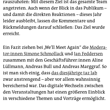
rauszuholen: Mit diesem Ziel ist das gesamte Team
angetreten. Auch wenn der Blick in das Publikum –
und damit die direkten Reaktionen – dieses Jahr
leider ausbleibt, lassen die Kommentare und
Rückmeldungen darauf schließen: Das Ziel wurde
erreicht.
Ein Fazit ziehen bei „We’ll Meet Again“ die
Mo­de­ra­
to­r:in­nen Simone Schmollack
und
Jan Feddersen
zusammen mit den Ge­schäfts­füh­re­r:in­nen Aline
Lüllmann, Andreas Bull und Andreas Marggraf. So
ist man sich einig, dass
das diesjährige taz lab
zwar anstrengend – aber vor allem wahnsinnig
bereichernd war. Das digitale Wechseln zwischen
den Veranstaltungen hat einen größeren Einblick
in verschiedene Themen und Vorträge ermöglicht.