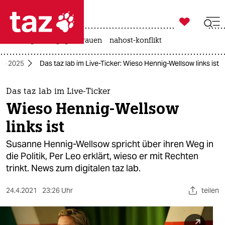

taz zahl ich
hitze
gewalt gegen frauen
nahost-konflikt

taz zahl ich
lab 2025
Das taz lab im Live-Ticker: Wieso Hennig-Wellsow links ist
taz zahl ich
themen
Das taz lab im Live-Ticker
Wieso Hennig-Wellsow
politik
links ist
öko
Susanne Hennig-Wellsow spricht über ihren Weg in
die Politik, Per Leo erklärt, wieso er mit Rechten
gesellschaft
trinkt. News zum digitalen taz lab.
kultur
24.4.2021
23:26 Uhr
teilen
sport