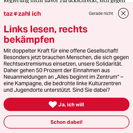
Regierung nicht davor zurückschreckt, sich gegen
die eigene Bevölkerung zu stellen und
taz
zahl ich
Gerade nicht

Demonstrationen unter massiver staatlicher
Gewaltanwendung aufzulösen“ sagt Alexsandra
Links lesen, rechts
Koroleva und verweist auf mehr als
11.000
bekämpfen
Festnahmen bei den Protesten im Januar
gegen
die Inhaftierung Nawalnys. „In einem so
Mit doppelter Kraft für eine offene Gesellschaft!
repressiven Land gibt es größere Probleme als das
Besonders jetzt brauchen Menschen, die sich gegen
Klima.“
Rechtsextremismus einsetzen, unsere Solidarität.
Daher gehen 50 Prozent der Einnahmen aus
Neuanmeldungen an „Alles beginnt im Zentrum“ –
Sharifullina wünscht sich mehr Aufmerksamkeit
eine Kampagne, die bedrohte linke Kulturzentren
von europäischer und speziell deutscher Seite:
und Jugendorte unterstützt. Sind Sie dabei?
Themen wie Klimawandel und -aktivismus
bräuchten vor allem in Ländern wie Usbekistan

Ja, ich will
mehr Sichtbarkeit durch die Presse.
(rom)
Schon dabei!