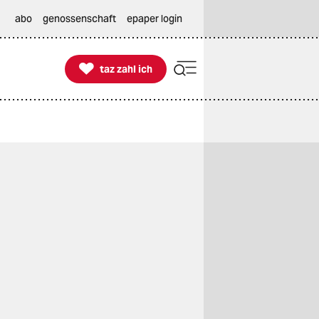
abo
genossenschaft
epaper login

taz zahl ich
taz zahl ich