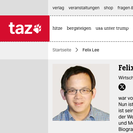
hautnavigation anspringen
hauptinhalt anspringen
footer anspringen
verlag
veranstaltungen
shop
fragen &
hitze
bergsteigen
usa unter trump

taz zahl ich
taz zahl ich
Startseite
Felix Lee
themen
Feli
politik
Wirtsc
öko
gesellschaft
war vo
Nun is
kultur
ist se
der We
sport
und Mo
Biogra