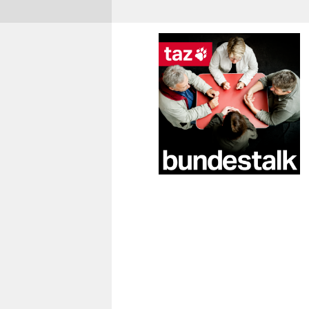
berlin
nord
wahrheit
verlag
verlag
veranstaltungen
shop
fragen & hilfe
unterstützen
abo
genossenschaft