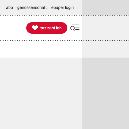
abo
genossenschaft
epaper login

taz zahl ich
taz zahl ich