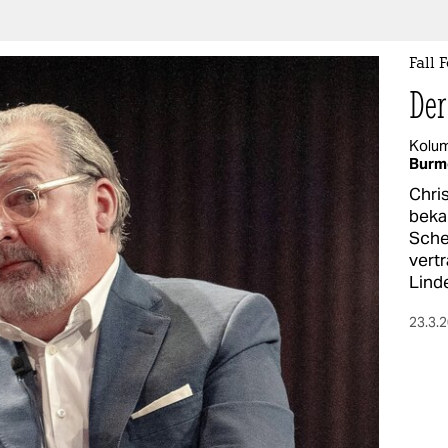
Fall
Der
Kolu
Burm
Chri
beka
Sche
vert
Lind
23.3.