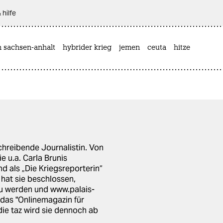
 hilfe
n sachsen-anhalt
hybrider krieg
jemen
ceuta
hitze
chreibende Journalistin. Von
ie u.a. Carla Brunis
d als „Die Kriegsreporterin“
 hat sie beschlossen,
u werden und www.palais-
 das "Onlinemagazin für
die taz wird sie dennoch ab