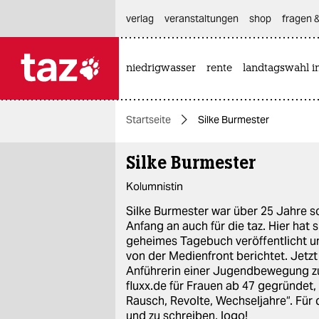
hautnavigation anspringen
hauptinhalt anspringen
footer anspringen
verlag
veranstaltungen
shop
fragen &
niedrigwasser
rente
landtagswahl i

taz zahl ich
taz zahl ich
Startseite
Silke Burmester
themen
Silke Burmester
politik
Kolumnistin
öko
Silke Burmester war über 25 Jahre s
gesellschaft
Anfang an auch für die taz. Hier hat s
geheimes Tagebuch veröffentlicht un
kultur
von der Medienfront berichtet. Jetzt
Anführerin einer Jugendbewegung z
fluxx.de für Frauen ab 47 gegründet,
sport
Rausch, Revolte, Wechseljahre“. Für 
und zu schreiben, logo!