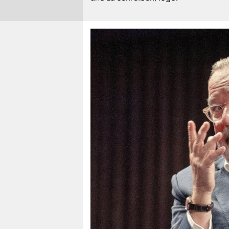
berlin
nord
wahrheit
verlag
verlag
veranstaltungen
shop
fragen & hilfe
unterstützen
abo
genossenschaft