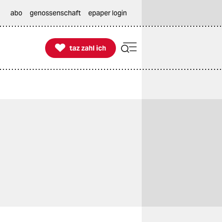
abo
genossenschaft
epaper login

taz zahl ich
taz zahl ich