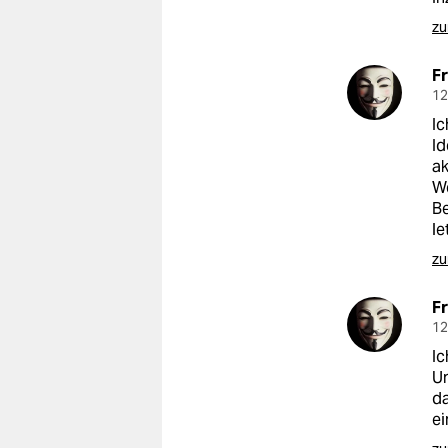
zu
F
12
Ic
Id
ak
We
Be
le
zu
F
12
Ic
Un
da
ei