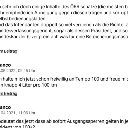
 sehr ich doch einige Inhalte des ÖRR schätze (die meisten b
hr empfinde ich Abneigung gegen diesen trägen und korrup
elbstbedienungsladen.
d das Intendanten doppelt so viel verdienen als die Richter
ndesverfassungsgericht, sogar als dessen Präsident, und so
ndeskanzler (!) zeigt einfach was für eine Bereicherungsma
t.
m Beitrag
ranco
.05.2022 , 09:45 Uhr
h halte mich jetzt schon freiwillig an Tempo 100 und freue m
n knapp 4 Liter pro 100 km
m Beitrag
ranco
.04.2021 , 11:06 Uhr
deutet das jetzt dass ab sofort Ausgangssperren gelten in j
zidenz von 100+?