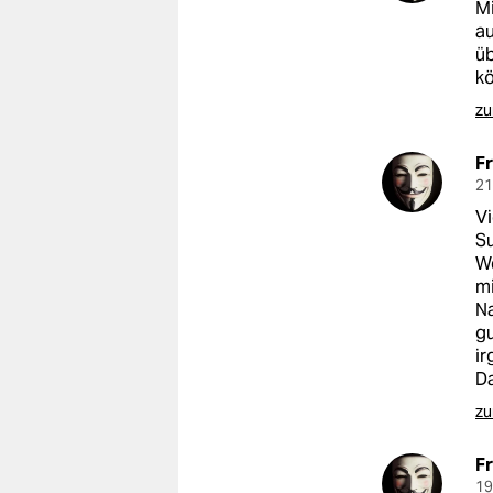
Mi
au
üb
k
zu
F
21
Vi
S
We
mi
Na
gu
ir
Da
zu
F
19