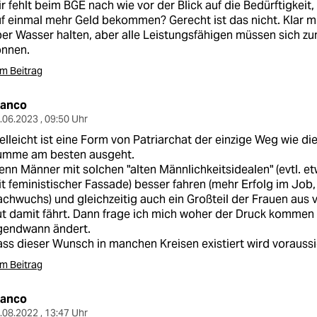
r fehlt beim BGE nach wie vor der Blick auf die Bedürftigkeit, 
f einmal mehr Geld bekommen? Gerecht ist das nicht. Klar 
er Wasser halten, aber alle Leistungsfähigen müssen sich zu
önnen.
m Beitrag
ranco
.06.2023 , 09:50 Uhr
elleicht ist eine Form von Patriarchat der einzige Weg wie die
umme am besten ausgeht.
nn Männer mit solchen "alten Männlichkeitsidealen" (evtl. e
t feministischer Fassade) besser fahren (mehr Erfolg im Jo
chwuchs) und gleichzeitig auch ein Großteil der Frauen aus
t damit fährt. Dann frage ich mich woher der Druck kommen 
gendwann ändert.
ss dieser Wunsch in manchen Kreisen existiert wird voraussic
m Beitrag
ranco
.08.2022 , 13:47 Uhr