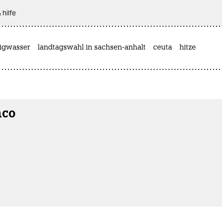
 hilfe
rigwasser
landtagswahl in sachsen-anhalt
ceuta
hitze
nco