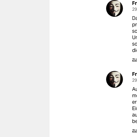
F
29
Da
pr
sc
Un
so
di
zu
F
29
Au
me
er
Ei
au
be
zu