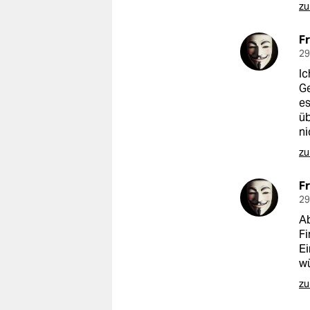
epaper login
zu
F
29
Ic
Ge
es
üb
ni
zu
F
29
Ab
Fi
E
w
zu