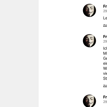
F
29
Le
zu
F
29
Ic
Mi
Ge
ei
Wa
vi
St
zu
F
29