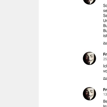
So
se
S
Un
Bu
Bu
is
zu
F
25
Ic
vo
zu
F
13
Be
In