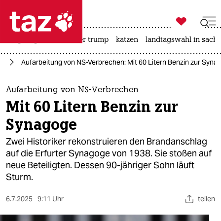

taz zahl ich
bergsteigen
usa unter trump
katzen
landtagswahl in sachs

taz zahl ich
ag
Aufarbeitung von NS-Verbrechen: Mit 60 Litern Benzin zur Syna
taz zahl ich
themen
Aufarbeitung von NS-Verbrechen
Mit 60 Litern Benzin zur
politik
Synagoge
öko
Zwei Historiker rekonstruieren den Brandanschlag
auf die Erfurter Synagoge von 1938. Sie stoßen auf
gesellschaft
neue Beteiligten. Dessen 90-jähriger Sohn läuft
Sturm.
kultur
sport
6.7.2025
9:11 Uhr
teilen