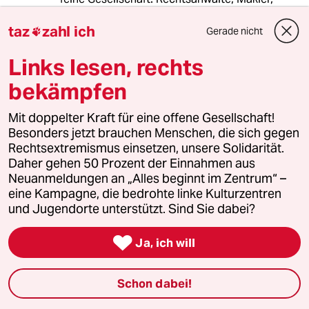
Kaufleute.
taz
zahl ich
Gerade nicht

Links lesen, rechts
Hans - Friedrich Bär
HF
bekämpfen
07.07.2025
,
04:24 Uhr
@Lindenberg:
Mit doppelter Kraft für eine offene Gesellschaft!
Der Nationalsozialismus wurde
Besonders jetzt brauchen Menschen, die sich gegen
militärisch, nicht politisch , d.h. durch
Rechtsextremismus einsetzen, unsere Solidarität.
eine große Zahl von Menschen im
Daher gehen 50 Prozent der Einnahmen aus
Widerstand beendet. Wir hatten
Neuanmeldungen an „Alles beginnt im Zentrum“ –
einen Bundespräsidenten, dessen
eine Kampagne, die bedrohte linke Kulturzentren
Vater von seinem Sohn im Prozess
und Jugendorte unterstützt. Sind Sie dabei?
als vollkommen unschuldig verteidigt
worden war. Das ist in mehreren

Ja, ich will
Dimensionen symptomatisch.
Schon dabei!
DonkeeeyKong
D