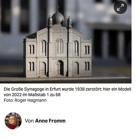
berlin
nord
wahrheit
verlag
verlag
veranstaltungen
shop
Die Große Synagoge in Erfurt wurde 1938 zerstört: hier ein Modell
fragen & hilfe
von 2022 im Maßstab 1 zu 68
Foto: Roger Hagmann
unterstützen
abo
Von
Anne Fromm
genossenschaft