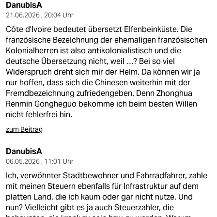
epaper login
DanubisA
21.06.2026 , 20:04 Uhr
Côte d’Ivoire bedeutet übersetzt Elfenbeinküste. Die
französische Bezeichnung der ehemaligen französischen
Kolonialherren ist also antikolonialistisch und die
deutsche Übersetzung nicht, weil …? Bei so viel
Widerspruch dreht sich mir der Helm. Da können wir ja
nur hoffen, dass sich die Chinesen weiterhin mit der
Fremdbezeichnung zufriedengeben. Denn Zhonghua
Renmin Gongheguo bekomme ich beim besten Willen
nicht fehlerfrei hin.
zum Beitrag
DanubisA
06.05.2026 , 11:01 Uhr
Ich, verwöhnter Stadtbewohner und Fahrradfahrer, zahle
mit meinen Steuern ebenfalls für Infrastruktur auf dem
platten Land, die ich kaum oder gar nicht nutze. Und
nun? Vielleicht gibt es ja auch Steuerzahler, die