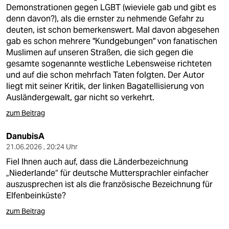
berlin
Demonstrationen gegen LGBT (wieviele gab und gibt es
denn davon?), als die ernster zu nehmende Gefahr zu
nord
deuten, ist schon bemerkenswert. Mal davon abgesehen
gab es schon mehrere "Kundgebungen" von fanatischen
wahrheit
Muslimen auf unseren Straßen, die sich gegen die
gesamte sogenannte westliche Lebensweise richteten
verlag
und auf die schon mehrfach Taten folgten. Der Autor
liegt mit seiner Kritik, der linken Bagatellisierung von
verlag
Ausländergewalt, gar nicht so verkehrt.
veranstaltungen
zum Beitrag
shop
DanubisA
21.06.2026 , 20:24 Uhr
fragen & hilfe
Fiel Ihnen auch auf, dass die Länderbezeichnung
unterstützen
„Niederlande“ für deutsche Muttersprachler einfacher
auszusprechen ist als die französische Bezeichnung für
abo
Elfenbeinküste?
genossenschaft
zum Beitrag