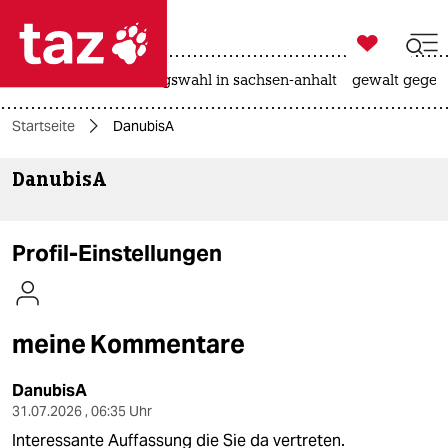

taz zahl ich
hitze
surfen
landtagswahl in sachsen-anhalt
gewalt gegen

taz zahl ich
Startseite
DanubisA
taz zahl ich
DanubisA
themen
politik
Profil-Einstellungen
öko
gesellschaft
meine Kommentare
kultur
DanubisA
sport
31.07.2026 , 06:35 Uhr
Interessante Auffassung die Sie da vertreten.