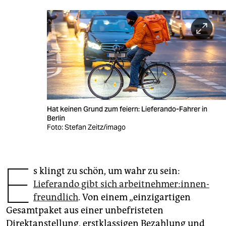
berlin
nord
wahrheit
verlag
verlag
veranstaltungen
Hat keinen Grund zum feiern: Lieferando-Fahrer in
Berlin
Foto: Stefan Zeitz/imago
shop
fragen & hilfe
E
unterstützen
s klingt zu schön, um wahr zu sein:
Lieferando gibt sich ar­beit­neh­me­r:in­nen­
abo
freund­lich
. Von einem „einzigartigen
genossenschaft
Gesamtpaket aus einer unbefristeten
Direktanstellung, erstklassigen Bezahlung und