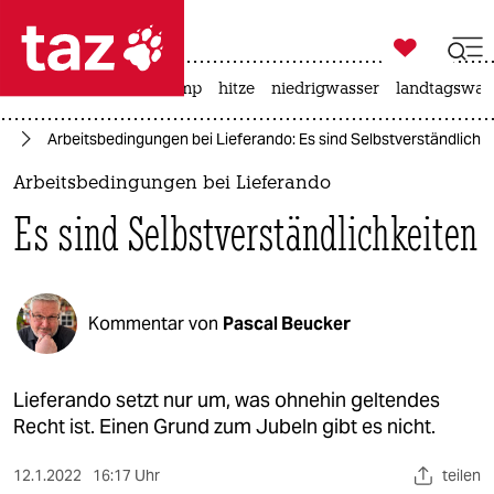

taz zahl ich
katzen
usa unter trump
hitze
niedrigwasser
landtagswahl

taz zahl ich
it
Arbeitsbedingungen bei Lieferando: Es sind Selbstverständlichk
taz zahl ich
Arbeitsbedingungen bei Lieferando
themen
Es sind Selbstverständlichkeiten
politik
öko
Kommentar von
Pascal Beucker
gesellschaft
kultur
Lieferando setzt nur um, was ohnehin geltendes
Recht ist. Einen Grund zum Jubeln gibt es nicht.
sport
12.1.2022
16:17 Uhr
teilen