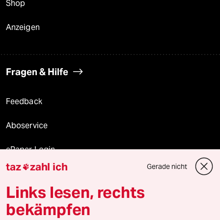
Shop
Anzeigen
Fragen & Hilfe
Feedback
Aboservice
ePaper Login
taz
zahl ich
Gerade nicht

Downloads für Abonnierende
Links lesen, rechts
bekämpfen
© 2026 taz Verlags und Vertriebs GmbH