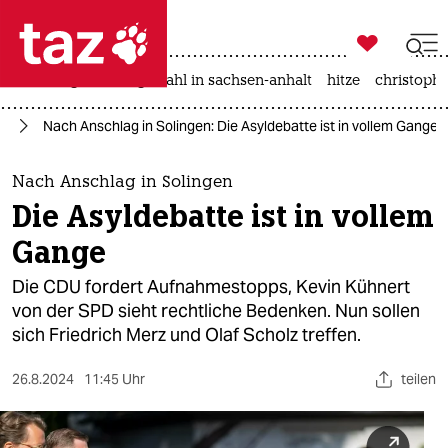

taz zahl ich
iran-krieg
landtagswahl in sachsen-anhalt
hitze
christophe

taz zahl ich
or
Nach Anschlag in Solingen: Die Asyldebatte ist in vollem Gange
taz zahl ich
themen
Nach Anschlag in Solingen
Die Asyldebatte ist in vollem
politik
Gange
öko
Die CDU fordert Aufnahmestopps, Kevin Kühnert
von der SPD sieht rechtliche Bedenken. Nun sollen
gesellschaft
sich Friedrich Merz und Olaf Scholz treffen.
kultur
26.8.2024
11:45 Uhr
teilen
sport