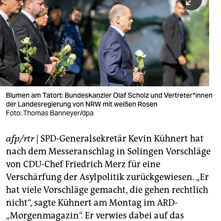
berlin
nord
wahrheit
verlag
verlag
Blumen am Tatort: Bundeskanzler Olaf Scholz und Ver­tre­te­r*in­nen
der Landesregierung von NRW mit weißen Rosen
veranstaltungen
Foto: Thomas Banneyer/dpa
shop
afp/rtr
| SPD-Generalsekretär Kevin Kühnert hat
fragen & hilfe
nach dem Messeranschlag in Solingen Vorschläge
unterstützen
von CDU-Chef Friedrich Merz für eine
Verschärfung der Asylpolitik zurückgewiesen. „Er
abo
hat viele Vorschläge gemacht, die gehen rechtlich
nicht“, sagte Kühnert am Montag im ARD-
genossenschaft
„Morgenmagazin“. Er verwies dabei auf das