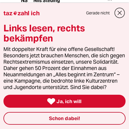
Nils Steding
NS
26.08.2024
,
22:57 Uhr
taz
zahl ich
Gerade nicht

@Suchender:
Ich persönlich halte das individuelle
Links lesen, rechts
Asylrecht grundsätzlich für falsch,
weil es theoretisch auch vorkommen
bekämpfen
kann, dass Millionen von Poltisch
verfolgten vor den deutschen
Mit doppelter Kraft für eine offene Gesellschaft!
Grenzen stehen und so das System
Besonders jetzt brauchen Menschen, die sich gegen
zum kollabieren bringen.
Rechtsextremismus einsetzen, unsere Solidarität.
Das aufzunehmende Land sollte aus
Daher gehen 50 Prozent der Einnahmen aus
meiner Sicht grundsätzlich
Neuanmeldungen an „Alles beginnt im Zentrum“ –
entscheiden können wer und wie
eine Kampagne, die bedrohte linke Kulturzentren
viele Menschen einwandern.
und Jugendorte unterstützt. Sind Sie dabei?

Ja, ich will
Sabine Hofmann-Stadtländer
SH
26.08.2024
,
18:13 Uhr
Schon dabei!
@Nils Steding: