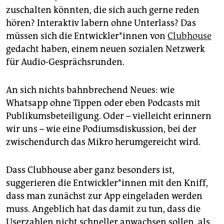
epaper login
zuschalten könnten, die sich auch gerne reden
hören? Interaktiv labern ohne Unterlass? Das
müssen sich die Ent­wick­le­r*in­nen von
Clubhouse
gedacht haben, einem neuen sozialen Netzwerk
für Audio-Gesprächsrunden.
An sich nichts bahnbrechend Neues: wie
Whatsapp ohne Tippen oder eben Podcasts mit
Publikumsbeteiligung. Oder – vielleicht erinnern
wir uns – wie eine Podiumsdiskussion, bei der
zwischendurch das Mikro herumgereicht wird.
Dass Clubhouse aber ganz besonders ist,
suggerieren die Ent­wick­le­r*in­nen mit den Kniff,
dass man zunächst zur App eingeladen werden
muss. Angeblich hat das damit zu tun, dass die
Userzahlen nicht schneller anwachsen sollen, als