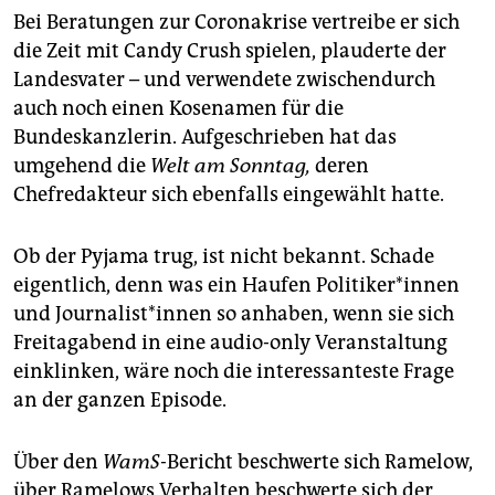
Bei Beratungen zur Corona­krise vertreibe er sich
die Zeit mit Candy Crush spielen, plauderte der
Landesvater – und verwendete zwischendurch
auch noch einen Kosenamen für die
Bundeskanzlerin. Aufgeschrieben hat das
umgehend die
Welt am Sonntag,
deren
Chefredakteur sich ebenfalls eingewählt hatte.
Ob der Pyjama trug, ist nicht bekannt. Schade
eigentlich, denn was ein Haufen Po­li­ti­ke­r*in­nen
und Jour­na­lis­t*in­nen so anhaben, wenn sie sich
Freitagabend in eine audio-only Veranstaltung
einklinken, wäre noch die interessanteste Frage
an der ganzen Episode.
Über den
WamS-
Bericht beschwerte sich Ramelow,
über Ramelows Verhalten beschwerte sich der