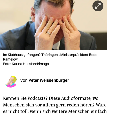
berlin
nord
wahrheit
verlag
verlag
veranstaltungen
Im Klubhaus gefangen? Thüringens Ministerpräsident Bodo
Ramelow
Foto: Karina Hessland/imago
shop
fragen & hilfe
Von
Peter Weissenburger
unterstützen
abo
Kennen Sie Podcasts? Diese Audioformate, wo
genossenschaft
Menschen sich vor allem gern reden hören? Wäre
es nicht toll, wenn sich weitere Menschen einfach