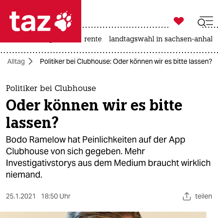

taz zahl ich
hitze
niedrigwasser
rente
landtagswahl in sachsen-anhalt

taz zahl ich
Alltag
Politiker bei Clubhouse: Oder können wir es bitte lassen?
taz zahl ich
themen
Politiker bei Clubhouse
Oder können wir es bitte
politik
lassen?
öko
Bodo Ramelow hat Peinlichkeiten auf der App
Clubhouse von sich gegeben. Mehr
gesellschaft
Investigativstorys aus dem Medium braucht wirklich
niemand.
kultur
sport
25.1.2021
18:50 Uhr
teilen