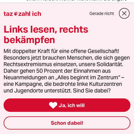
Auswahl gekommen. Und bei zehnstündigen
Konferenzschaltungen ständig brav auf den
taz
zahl ich
Gerade nicht

Bildschirm zu stieren, ist eher ungesünder, als
sich auch mal abzulenken.
Links lesen, rechts
bekämpfen
Ramelow hat mit seiner Ehrlichkeit hier eher
sogar Pluspunkte gesammelt.
Mit doppelter Kraft für eine offene Gesellschaft!
Besonders jetzt brauchen Menschen, die sich gegen
Rechtsextremismus einsetzen, unsere Solidarität.
Sven Günther
Daher gehen 50 Prozent der Einnahmen aus
Neuanmeldungen an „Alles beginnt im Zentrum“ –
26.01.2021
,
09:09 Uhr
eine Kampagne, die bedrohte linke Kulturzentren
@Linksman:
und Jugendorte unterstützt. Sind Sie dabei?
1. Wir sind nicht mehr in den '70 und
solche Namenspiele, vor allem bei

Ja, ich will
Frauen, ganz dünnes Eis.
2. Das er während den Sitzungen
Candy Crush spielt, wenn man schon
Schon dabei!
sowas macht, dann erzählt man es
nicht in der Öffentlichkeit und ein