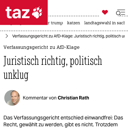

taz zahl ich
bergsteigen
usa unter trump
katzen
landtagswahl in sachs

taz zahl ich
fD
Verfassungsgericht zu AfD-Klage: Juristisch richtig, politisch un
taz zahl ich
Verfassungsgericht zu AfD-Klage
themen
Juristisch richtig, politisch
politik
unklug
öko
gesellschaft
Kommentar von
Christian Rath
kultur
sport
Das Verfassungsgericht entschied einwandfrei: Das
Recht, gewählt zu werden, gibt es nicht. Trotzdem