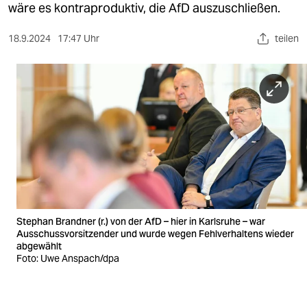
berlin
wäre es kontraproduktiv, die AfD auszuschließen.
nord
18.9.2024
17:47 Uhr
teilen
wahrheit
verlag
verlag
veranstaltungen
shop
fragen & hilfe
Stephan Brandner (r.) von der AfD – hier in Karlsruhe – war
unterstützen
Ausschussvorsitzender und wurde wegen Fehlverhaltens wieder
abgewählt
abo
Foto: Uwe Anspach/dpa
genossenschaft