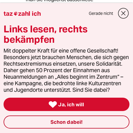
taz
zahl ich
Gerade nicht

Minelle
Links lesen, rechts
18.09.2024
,
20:36 Uhr
bekämpfen
"Hardcore-Antifa"?! Ernsthaft? Gegen die
faschistische AfD kann Antifaschismus gar
Mit doppelter Kraft für eine offene Gesellschaft!
nicht Hardcore genug sein. Mit weichgespülter
Besonders jetzt brauchen Menschen, die sich gegen
Politik gewinnt man gegen diese
Rechtsextremismus einsetzen, unsere Solidarität.
Menschenfeinde und Antidemokraten
Daher gehen 50 Prozent der Einnahmen aus
jedenfalls keinen Blumentopf. Appeasement
Neuanmeldungen an „Alles beginnt im Zentrum“ –
hat schon bei Hitler nicht funktioniert.
eine Kampagne, die bedrohte linke Kulturzentren
und Jugendorte unterstützt. Sind Sie dabei?
Nafets Rehcsif
NR

Ja, ich will
18.09.2024
,
20:31 Uhr
Jein. Also wenn es "politisch Unklug" ist, dann
Schon dabei!
aber bitte nicht im Zusammenhang mit der
Justiz.