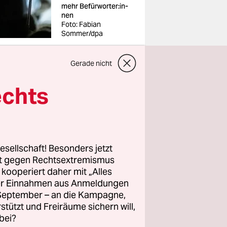
mehr Be­für­wor­te­r:in­
nen
Foto: Fabian
Sommer/dpa
Gerade nicht
echts
efordert,
 Weg zu
esellschaft! Besonders jetzt
enwürde
rt gegen Rechtsextremismus
z kooperiert daher mit „Alles
ie die
ller Einnahmen aus Anmeldungen
hts, der
. September – an die Kampagne,
und ­
rstützt und Freiräume sichern will,
bei?