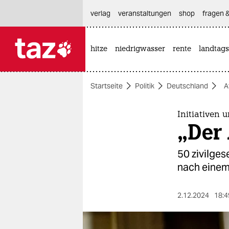
hautnavigation anspringen
hauptinhalt anspringen
footer anspringen
verlag
veranstaltungen
shop
fragen &
hitze
niedrigwasser
rente
landtags

taz zahl ich
taz zahl ich
Startseite
Politik
Deutschland
A
themen
politik
Initiativen
„Der 
öko
50 zivilges
gesellschaft
nach einem 
kultur
2.12.2024
18:4
sport