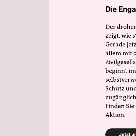
Die Enga
Der drohe
zeigt, wie
Gerade jet
allem mit d
Zivilgesell
beginnt im
selbstverw
Schutz und 
zugänglich
Finden Sie
Aktion.
Jetzt u