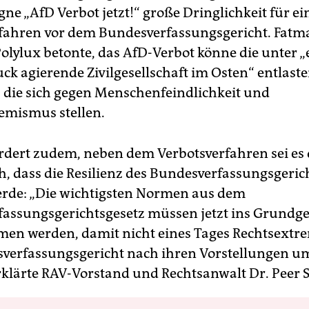
ne „AfD Verbot jetzt!“ große Dringlichkeit für ei
fahren vor dem Bundesverfassungsgericht. Fatm
olylux betonte, das AfD-Verbot könne die unter 
k agierende Zivilgesellschaft im Osten“ entlaste
, die sich gegen Menschenfeindlichkeit und
emismus stellen.
rdert zudem, neben dem Verbotsverfahren sei es
ch, dass die Resilienz des Bundesverfassungsgeric
erde: „Die wichtigsten Normen aus dem
assungsgerichtsgesetz müssen jetzt ins Grundge
n werden, damit nicht eines Tages Rechts­ex­tre­m
verfassungsgericht nach ihren Vorstellungen 
rklärte RAV-Vorstand und Rechtsanwalt Dr. Peer S