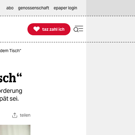
abo
genossenschaft
epaper login

taz zahl ich
taz zahl ich
 dem Tisch“
sch“
Forderung
pät sei.
teilen