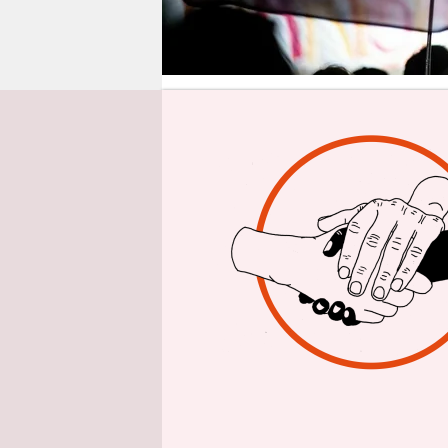
epaper login
Aus 
Am Montag 
Organisati
noch vor d
bringen
. 
verteidigen
Verbotskam
Chaos Comp
Anwältever