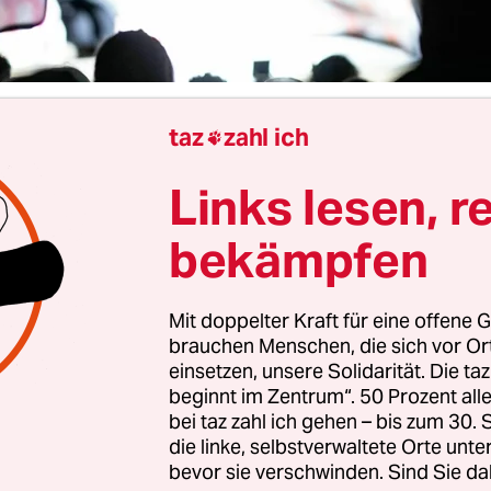
taz
zahl ich

Berlin
Nicolai Kary
Links lesen, r
bekämpfen
hat ein Bündnis aus 50 zivilgesellschaftlichen
onen die Abgeordneten des Bundestags dazu aufg
en Neuwahlen ein AfD-Verbotsverfahren auf den
Mit doppelter Kraft für eine offene G
Sie schließen sich damit der Kampagne „Mensch
brauchen Menschen, die sich vor O
einsetzen, unsere Solidarität. Die ta
 – AfD Verbot jetzt!“ an. Zu den Organisationen, d
beginnt im Zentrum“. 50 Prozent a
pagne unterstützen, gehören die Omas gegen rec
bei taz zahl ich gehen – bis zum 30
uter Club, der Republikanische An­wäl­t*in­nen- 
die linke, selbstverwaltete Orte unte
ein (RAV) und das Netzwerk Polylux.
bevor sie verschwinden. Sind Sie da