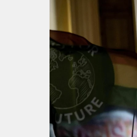
berlin
nord
wahrheit
verlag
verlag
veranstaltungen
shop
fragen & hilfe
unterstützen
abo
genossenschaft