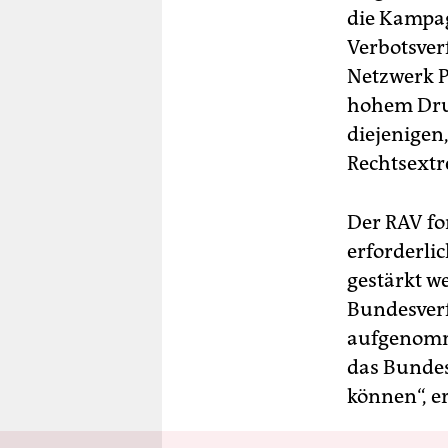
die Kampag
Verbotsver
Netzwerk P
hohem Druc
diejenigen
Rechtsextr
Der RAV fo
erforderli
gestärkt w
Bundesverf
aufgenomme
das Bundes
können“, e