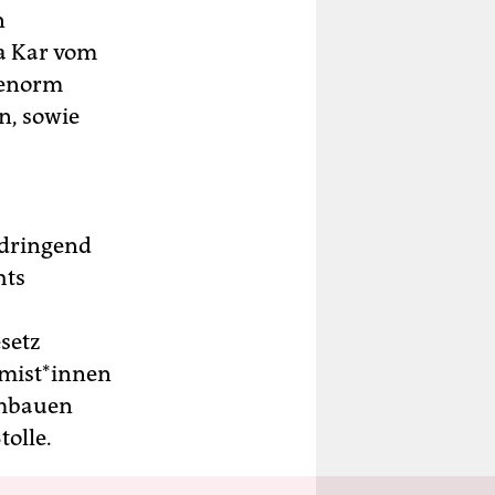
n
a Kar vom
„enorm
n, sowie
 dringend
hts
setz
is­t*in­nen
umbauen
tolle.