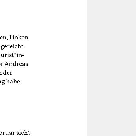
en, Linken
gereicht.
u­ris­t*in­
or Andreas
n der
ag habe
ruar sieht