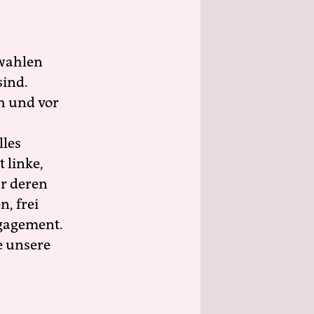
wahlen
sind.
h und vor
lles
 linke,
ür deren
n, frei
ngagement.
e unsere