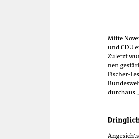
Mitte Nove
und CDU e
Zuletzt wu
nen gestär
Fischer-Le
Bundeswehr
durchaus „A
Dringlic
Angesichts