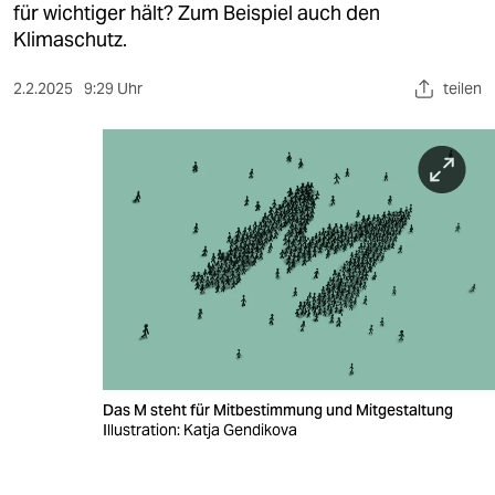
berlin
für wichtiger hält? Zum Beispiel auch den
Klimaschutz.
nord
2.2.2025
9:29 Uhr
teilen
wahrheit
verlag
verlag
veranstaltungen
shop
fragen & hilfe
unterstützen
Das M steht für Mitbestimmung und Mitgestaltung
abo
Illustration: Katja Gendikova
genossenschaft