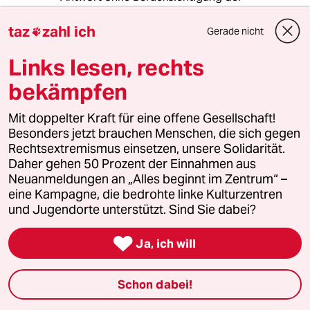
Kostenseite gegeben wird.
taz
zahl ich
Gerade nicht

Werden die Fragestellungen dann konkreter
und die Konsequenzen absehbar, stellt sich die
Links lesen, rechts
Frage nach dem (persönlichen) Kosten-Nutzen-
bekämpfen
Verhältnis und die Zustimmungswerte
rauschen in den Keller.
Mit doppelter Kraft für eine offene Gesellschaft!
Zudem wird eben auch immer klarer, dass der
Besonders jetzt brauchen Menschen, die sich gegen
Klimaschutz, den wir uns leisten, nicht ganz
Rechtsextremismus einsetzen, unsere Solidarität.
unschuldig an hoher Inflation und
Daher gehen 50 Prozent der Einnahmen aus
wirtschaftlicher Abwanderung sind und wenn
Neuanmeldungen an „Alles beginnt im Zentrum“ –
es den Leuten an die Lebensgrundlage geht ist
eine Kampagne, die bedrohte linke Kulturzentren
es schnell vorbei mit dem Idealismus.
und Jugendorte unterstützt. Sind Sie dabei?

Ja, ich will
Hans Dampf
02.02.2025
,
19:16 Uhr
Schon dabei!
Nehmt der AfD den Wind aus den Segeln