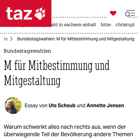

taz zahl ich
iran-krieg
landtagswahl in sachsen-anhalt
hitze
christophe

taz zahl ich
atte
Bundestagswahlen: M für Mitbestimmung und Mitgestaltung
taz zahl ich
Bundestagswahlen
themen
M für Mitbestimmung und
politik
Mitgestaltung
öko
gesellschaft
Essay von
Ute Scheub
und
Annette Jensen
kultur
sport
Warum schwenkt alles nach rechts aus, wenn der
überwiegende Teil der Bevölkerung andere Themen