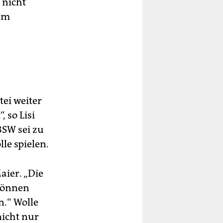
 nicht
dem
tei weiter
, so Lisi
BSW sei zu
le spielen.
aier. „Die
 können
n.“ Wolle
nicht nur