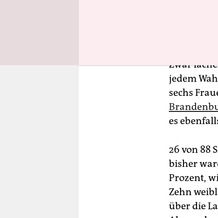
Zwar läche
jedem Wahl
sechs Frau
Brandenb
es ebenfall
26 von 88 
bisher war
Prozent, w
Zehn weibl
über die La