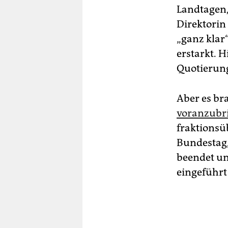
Landtagen, 
Direktorin
„ganz klar
erstarkt. 
Quotierung
Aber es br
voranzubr
fraktions
Bundestag, 
beendet u
eingeführt