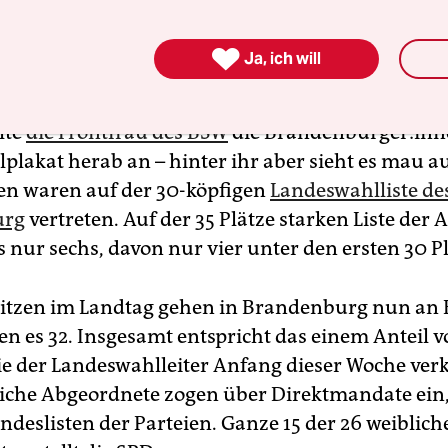

Ja, ich will
lte
die Frontfrau des BSW
die Bran­den­bur­ge­r:in­
plakat herab an – hinter ihr aber sieht es mau a
en waren auf der 30-köpfigen
Landeswahlliste d
urg
vertreten. Auf der 35 Plätze starken Liste der
s nur sechs, davon nur vier unter den ersten 30 P
Sitzen im Landtag gehen in Brandenburg nun an 
en es 32. Insgesamt entspricht das einem Anteil 
ie der Landeswahlleiter Anfang dieser Woche ver
iche Abgeordnete zogen über Direktmandate ein,
ndeslisten der Parteien. Ganze 15 der 26 weiblich