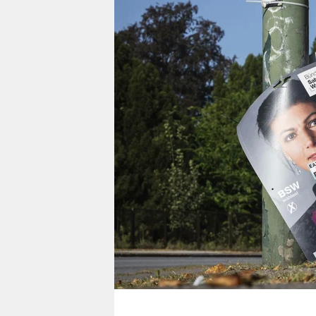
berlin
nord
wahrheit
verlag
verlag
veranstaltungen
shop
fragen & hilfe
unterstützen
abo
genossenschaft