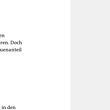
en
hren. Doch
auenanteil
 in den