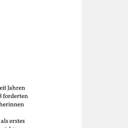
eit Jahren
8 forderten
cherinnen
ls erstes