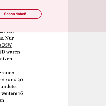
Schon dabei!
nen von
us. Nur
es BSW
 AfD waren
lätzen.
Frauen –
von rund 30
kündete.
 weitere 16
en