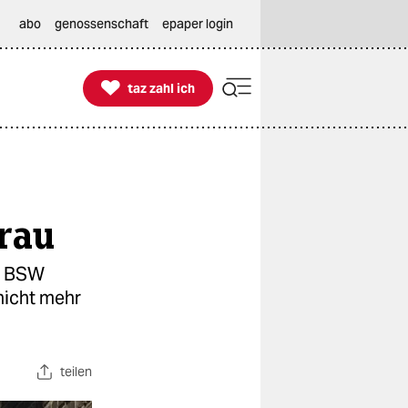
abo
genossenschaft
epaper login

taz zahl ich
taz zahl ich
frau
nd BSW
nicht mehr
teilen