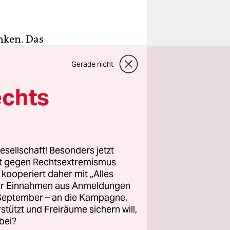
nken. Das
Sahra
Gerade nicht
au im
echts
esellschaft! Besonders jetzt
rt gegen Rechtsextremismus
z kooperiert daher mit „Alles
ller Einnahmen aus Anmeldungen
. September – an die Kampagne,
rstützt und Freiräume sichern will,
bei?