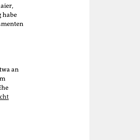
aier,
g habe
lamenten
etwa an
im
Ehe
cht