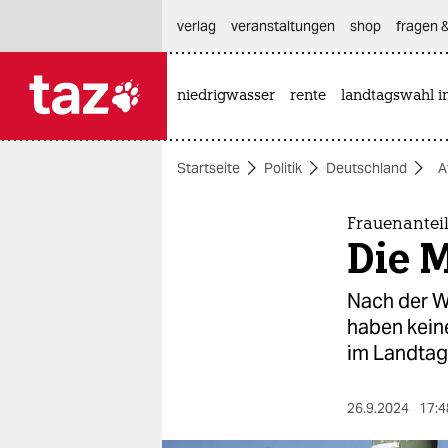
hautnavigation anspringen
hauptinhalt anspringen
footer anspringen
verlag
veranstaltungen
shop
fragen &
niedrigwasser
rente
landtagswahl i

taz zahl ich
taz zahl ich
Startseite
Politik
Deutschland
A
themen
politik
Frauenantei
Die M
öko
Nach der W
gesellschaft
haben keine
im Landtag
kultur
sport
26.9.2024
17:4