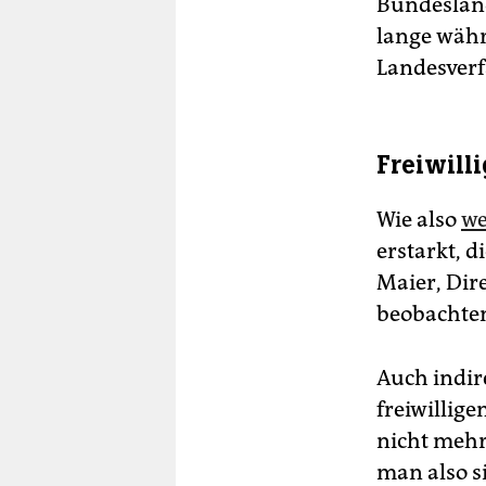
Bundesland 
lange währ
Landesverf
Freiwill
Wie also
we
erstarkt, d
Maier, Dir
beobachten
Auch indir
freiwillig
nicht mehr
man also s