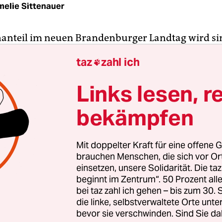
elie Sittenauer
anteil im neuen Brandenburger Landtag wird si
 an den Wahlerfolgen von AfD und dem Bündnis 
taz
zahl ich

t (BSW) – obwohl dieses doch immerhin eine Fr
gt.
Links lesen, r
bekämpfen
Mit doppelter Kraft für eine offene G
brauchen Menschen, die sich vor O
einsetzen, unsere Solidarität. Die ta
beginnt im Zentrum“. 50 Prozent a
bei taz zahl ich gehen – bis zum 30
die linke, selbstverwaltete Orte unte
bevor sie verschwinden. Sind Sie da