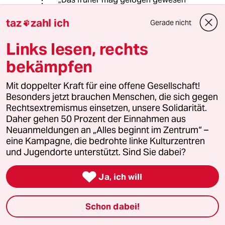
sein, jetzt ist es ehrlich wahr!“ (Wenn
taz
zahl ich
überhaupt, zumeist nicht einmal das).
Gerade nicht

Links lesen, rechts
QuantumRider
Q
bekämpfen
16.06.2025
,
17:40 Uhr
Mit doppelter Kraft für eine offene Gesellschaft!
@624161 (Profil gelöscht):
Besonders jetzt brauchen Menschen, die sich gegen
Yeah Vergeltung. Es geht ums
Rechtsextremismus einsetzen, unsere Solidarität.
Überleben, nicht um etwaige Rache.
Daher gehen 50 Prozent der Einnahmen aus
Das sind fanatische Gotteskrieger.
Neuanmeldungen an „Alles beginnt im Zentrum“ –
Außerdem ist das konventionelle
eine Kampagne, die bedrohte linke Kulturzentren
Raketenprogramm des Iran auch
und Jugendorte unterstützt. Sind Sie dabei?
alles andere als harmlos.

Ja, ich will
624161 (Profil gelöscht)
6G
16.06.2025
,
19:05 Uhr
Schon dabei!
@QuantumRider: