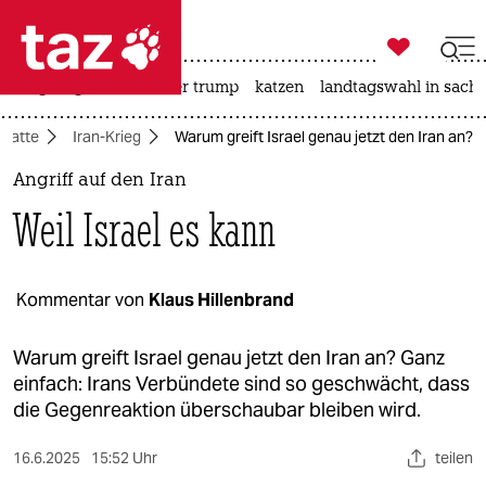

taz zahl ich
bergsteigen
usa unter trump
katzen
landtagswahl in sachs

taz zahl ich
batte
Iran-Krieg
Warum greift Israel genau jetzt den Iran an?
taz zahl ich
Angriff auf den Iran
themen
Weil Israel es kann
politik
öko
Kommentar von
Klaus Hillenbrand
gesellschaft
Warum greift Israel genau jetzt den Iran an? Ganz
einfach: Irans Verbündete sind so geschwächt, dass
kultur
die Gegenreaktion überschaubar bleiben wird.
sport
16.6.2025
15:52 Uhr
teilen