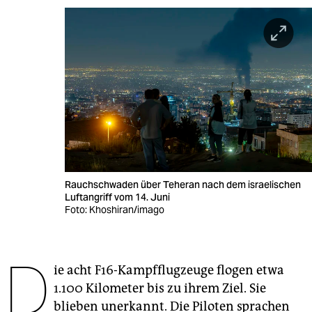
berlin
nord
wahrheit
verlag
verlag
veranstaltungen
shop
Rauchschwaden über Teheran nach dem israelischen
Luftangriff vom 14. Juni
fragen & hilfe
Foto: Khoshiran/imago
unterstützen
D
abo
ie acht F16-Kampfflugzeuge flogen etwa
genossenschaft
1.100 Kilometer bis zu ihrem Ziel. Sie
blieben unerkannt. Die Piloten sprachen