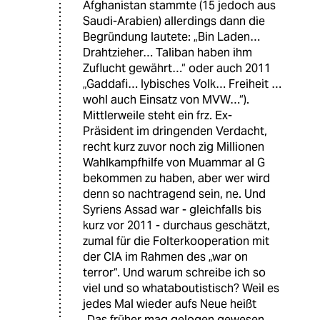
Afghanistan stammte (15 jedoch aus
Saudi-Arabien) allerdings dann die
Begründung lautete: „Bin Laden…
Drahtzieher… Taliban haben ihm
Zuflucht gewährt…“ oder auch 2011
„Gaddafi… lybisches Volk… Freiheit …
wohl auch Einsatz von MVW…“).
Mittlerweile steht ein frz. Ex-
Präsident im dringenden Verdacht,
recht kurz zuvor noch zig Millionen
Wahlkampfhilfe von Muammar al G
bekommen zu haben, aber wer wird
denn so nachtragend sein, ne. Und
Syriens Assad war - gleichfalls bis
kurz vor 2011 - durchaus geschätzt,
zumal für die Folterkooperation mit
der CIA im Rahmen des „war on
terror“. Und warum schreibe ich so
viel und so whataboutistisch? Weil es
jedes Mal wieder aufs Neue heißt
„Das früher mag gelogen gewesen