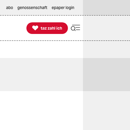
abo
genossenschaft
epaper login

taz zahl ich
taz zahl ich