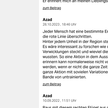
Er erinnert mich an meinen Lieblin
epaper login
zum Beitrag
Azad
28.10.2023 , 18:46 Uhr
Jeder Mensch hat eine bestimmte E
die rote Linie überschritten.
Hinter jedem Unheil in der Region ste
Es wäre interessant zu forschen wie 
Verwicklungen steckt und wieviel di
wussten. So eine Aktion in dem Auss
erinnern kann normalerweise nicht 
werden, wenn er nicht die ganze Zeit
ganze Aktion mit sovielen Variatione
Bande von untrainierten.
zum Beitrag
Azad
10.09.2022 , 11:51 Uhr
Raus mit diesem rechten Flügel aus d