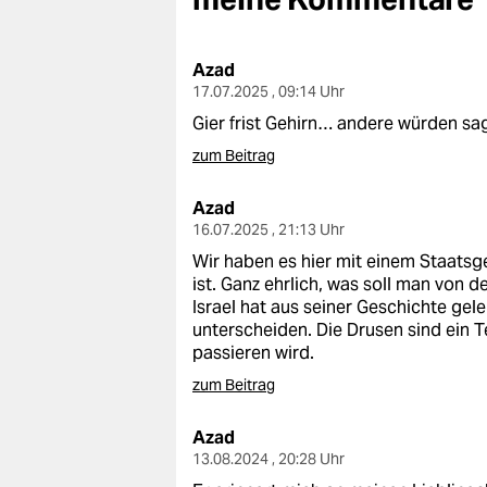
berlin
nord
Azad
17.07.2025 , 09:14 Uhr
wahrheit
Gier frist Gehirn… andere würden s
verlag
zum Beitrag
verlag
Azad
16.07.2025 , 21:13 Uhr
veranstaltungen
Wir haben es hier mit einem Staatsg
shop
ist. Ganz ehrlich, was soll man von 
Israel hat aus seiner Geschichte ge
fragen & hilfe
unterscheiden. Die Drusen sind ein T
passieren wird.
unterstützen
zum Beitrag
abo
Azad
genossenschaft
13.08.2024 , 20:28 Uhr