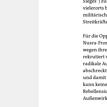
Sieges“) z
vielerorts
militärisc
Streitkräf
Für die Opp
Nusra-Fron
wegen ihre
rekrutiert 
radikale A
abschreckt.
und damit 
kann keine
Rebellensic
Außenwirku