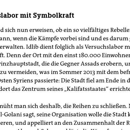
labor mit Symbolkraft
rd sich nun erweisen, ob ein so vielfältiges Rebel
ann, wenn die Kämpfe vorbei sind und es darum g
erwalten. Idlib dient folglich als Versuchslabor m
t. Denn der Ort mit den einst 180.000 Einwohnern
vinzhauptstadt, die die Gegner Assads erobern, un
zu vermeiden, was im Sommer 2013 mit dem befr
ten Syriens passierte: Die Stadt fiel am Ende in
 dort das Zentrum seines „Kalifatsstaates“ errichte
emüht man sich deshalb, die Reihen zu schließen.
-Golani sagt, seine Organisation wolle die Stadt k
gieren, und appelliert an den Zusammenhalt der R