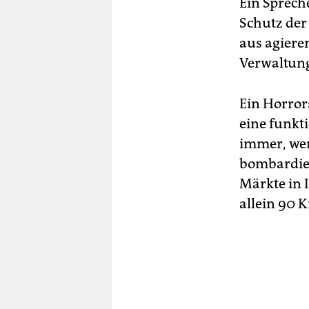
Ein Sprech
Schutz der 
aus agiere
Verwaltun
Ein Horror
eine funkt
immer, wenn
bombardier
Märkte in 
allein 90 K