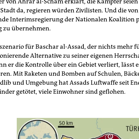
er von Ahrar al-Scham erklärt, die Kämpfer seie
Stadt da, regieren würden Zivilisten. Und die von
nde Interimsregierung der Nationalen Koalition pl
g zu übernehmen.
szenario für Baschar al-Assad, der nichts mehr fü
ionierende Alternative zu seiner eigenen Herrscha
 er die Kontrolle über ein Gebiet verliert, lässt e
en. Mit Raketen und Bomben auf Schulen, Bäck
Idlib und Umgebung hat Assads Luftwaffe seit E
inder getötet, viele Einwohner sind geflohen.