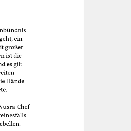
lenbündnis
eht, ein
it großer
 ist die
d es gilt
eiten
 die Hände
te.
 Nusra-Chef
einesfalls
ebellen.