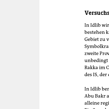
Versuchs
In Idlib wi
bestehen k
Gebiet zu v
Symbolkraf
zweite Pro
unbedingt 
Rakka im Os
des IS, der
In Idlib b
Abu Bakr al
alleine re