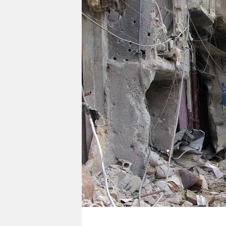
berlin
nord
wahrheit
verlag
verlag
veranstaltungen
shop
fragen & hilfe
unterstützen
abo
genossenschaft