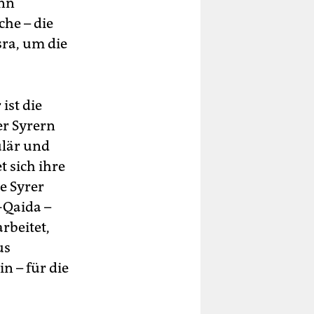
enn
che – die
sra, um die
ist die
er Syrern
ulär und
t sich ihre
e Syrer
-Qaida –
rbeitet,
us
n – für die