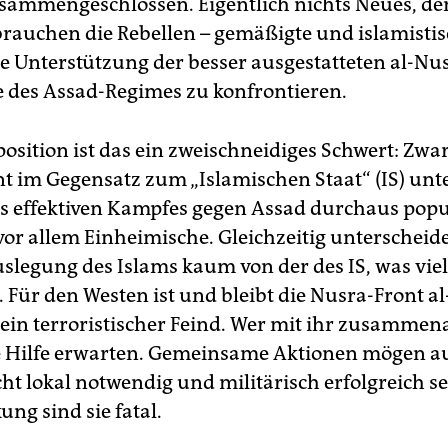
usammengeschlossen. Eigentlich nichts Neues, d
 brauchen die Rebellen – gemäßigte und islamistis
he Unterstützung der besser ausgestatteten al-Nu
te des Assad-Regimes zu konfrontieren.
osition ist das ein zweischneidiges Schwert: Zwar 
t im Gegensatz zum „Islamischen Staat“ (IS) unt
s effektiven Kampfes gegen Assad durchaus pop
vor allem Einheimische. Gleichzeitig unterscheide
uslegung des Islams kaum von der des IS, was viel
 Für den Westen ist und bleibt die Nusra-Front al
ein terroristischer Feind. Wer mit ihr zusammena
 Hilfe erwarten. Gemeinsame Aktionen mögen a
ht lokal notwendig und militärisch erfolgreich sei
ng sind sie fatal.