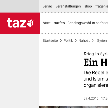
hautnavigation anspringen
hauptinhalt anspringen
footer anspringen
verlag
veranstaltungen
shop
fragen &
hitze
surfen
landtagswahl in sachse

taz zahl ich
taz zahl ich
Startseite
Politik
Nahost
Syrien
themen
politik
Krieg in Syr
Ein H
öko
Die Rebell
gesellschaft
und Islamis
organisier
kultur
sport
27.4.2015
17:2