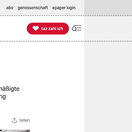
abo
genossenschaft
epaper login

taz zahl ich
taz zahl ich
d
mäßigte
ung
teilen