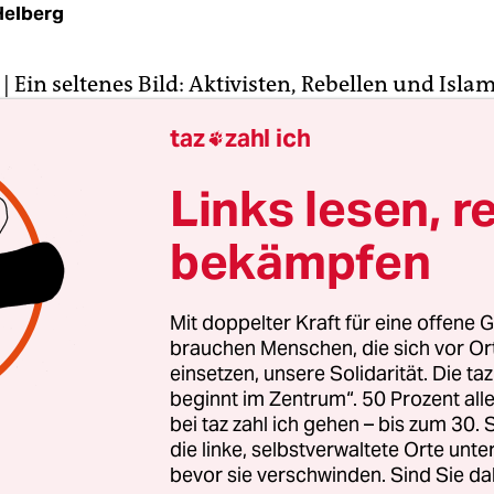
Helberg
| Ein seltenes Bild: Aktivisten, Rebellen und Isla
der, alle mit Bart und strahlenden Gesichtern. D
taz
zahl ich

 schwarz-weiße Fahne der Al-Nusra-Front hoch, d
rüne Banner der syrischen Islamistengruppe Ahr
Links lesen, r
 Aktivisten, die zum Bart Wollmütze oder lange
bekämpfen
ehen mit der grün-weiß-schwarzen Revolutionsfla
.
Mit doppelter Kraft für eine offene G
ntstand Ende März kurz nach der Einnahme von I
brauchen Menschen, die sich vor O
wohner die „Befreiung“ ihrer Stadt feierten, tite
einsetzen, unsere Solidarität. Die ta
beginnt im Zentrum“. 50 Prozent a
edien, Idlib sei in die Hände von al-Qaida gefalle
bei taz zahl ich gehen – bis zum 30
t ist wie immer komplizierter.
die linke, selbstverwaltete Orte unte
bevor sie verschwinden. Sind Sie da