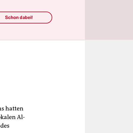
Schon dabei!
ns hatten
kalen Al-
 des