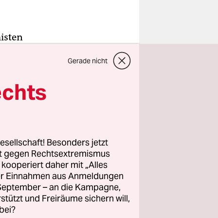
misten
ie einen
Gerade nicht
ie anderen
ar al-
echts
 Haare
gge
esellschaft! Besonders jetzt
dlib.
rt gegen Rechtsextremismus
lten
z kooperiert daher mit „Alles
ller Einnahmen aus Anmeldungen
n. Aber die
. September – an die Kampagne,
rstützt und Freiräume sichern will,
bei?