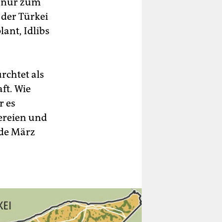
n nur zum
 der Türkei
ant, Idlibs
rchtet als
ft. Wie
r es
ereien und
nde März