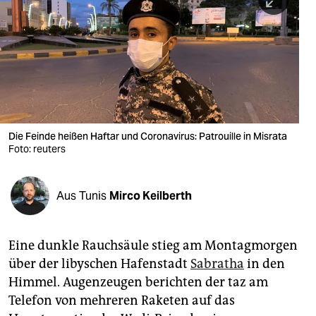
berlin
nord
wahrheit
verlag
verlag
Die Feinde heißen Haftar und Coronavirus: Patrouille in Misrata
Foto: reuters
veranstaltungen
shop
Aus Tunis
Mirco Keilberth
fragen & hilfe
unterstützen
Eine dunkle Rauchsäule stieg am Montagmorgen
über der libyschen Hafenstadt
Sabratha
in den
abo
Himmel. Augenzeugen berichten der taz am
genossenschaft
Telefon von mehreren Raketen auf das