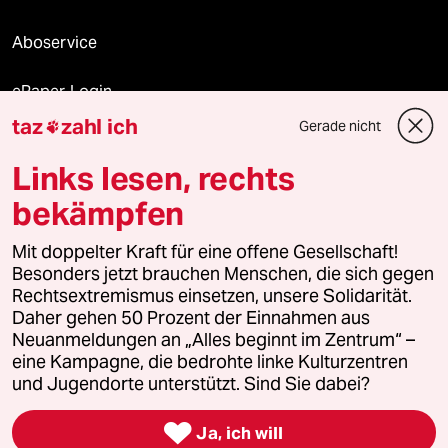
Aboservice
ePaper Login
taz
zahl ich
Gerade nicht

Downloads für Abonnierende
Links lesen, rechts
bekämpfen
© 2026 taz Verlags und Vertriebs GmbH
Alle Rechte vorbehalten. Bei rechtlichen Fragen oder für Genehmigungen
Mit doppelter Kraft für eine offene Gesellschaft!
wenden Sie sich bitte an
lizenzen@taz.de
Besonders jetzt brauchen Menschen, die sich gegen
Rechtsextremismus einsetzen, unsere Solidarität.
Daher gehen 50 Prozent der Einnahmen aus
Feedback
Redaktionsstatut
Kommune-Richtlinien
KI-
Neuanmeldungen an „Alles beginnt im Zentrum“ –
eine Kampagne, die bedrohte linke Kulturzentren
Leitlinie
Informant
Datenschutz
Impressum
AGB
und Jugendorte unterstützt. Sind Sie dabei?
Seitenwende
Einwilligungen widerrufen (Ads)

Ja, ich will