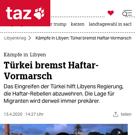

taz zahl ich
bergsteigen
usa unter trump
katzen
landtagswahl in sachs

taz zahl ich
Libyenkrieg
Kämpfe in Libyen: Türkei bremst Haftar-Vormarsch
taz zahl ich
themen
Kämpfe in Libyen
Türkei bremst Haftar-
politik
Vormarsch
öko
Das Eingreifen der Türkei hilft Libyens Regierung,
die Haftar-Rebellen abzuwehren. Die Lage für
gesellschaft
Migranten wird derweil immer prekärer.
kultur
13.4.2020
14:27 Uhr
teilen
sport