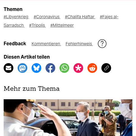
Themen
#Libyenkrieg
#Coronavirus
#Chalifa Haftar
#Fajes al-
Sarradsch
#Tripolis
#Mittelmeer
Feedback
Kommentieren
Fehlerhinweis
Diesen Artikel teilen
Mehr zum Thema