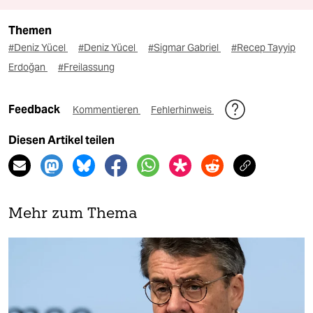
Themen
#Deniz Yücel
#Deniz Yücel
#Sigmar Gabriel
#Recep Tayyip
Erdoğan
#Freilassung
Feedback
Kommentieren
Fehlerhinweis
Diesen Artikel teilen
Mehr zum Thema