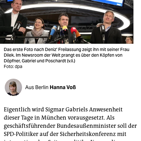
berlin
nord
wahrheit
verlag
Das erste Foto nach Deniz' Freilassung zeigt ihn mit seiner Frau
verlag
Dilek. Im Newsroom der Welt prangt es über den Köpfen von
Döpfner, Gabriel und Poschardt (v.li.)
Foto: dpa
veranstaltungen
shop
Aus Berlin
Hanna Voß
fragen & hilfe
unterstützen
Eigentlich wird Sigmar Gabriels Anwesenheit
dieser Tage in München vorausgesetzt. Als
abo
geschäftsführender Bundesaußenminister soll der
genossenschaft
SPD-Politiker auf der Sicherheitskonferenz mit