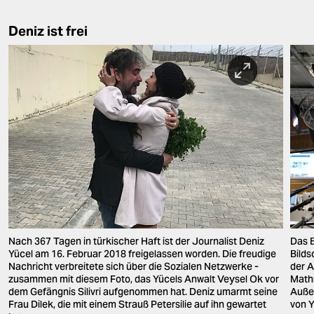
Deniz ist frei
Nach 367 Tagen in türkischer Haft ist der Journalist Deniz
Das B
Yücel am 16. Februar 2018 freigelassen worden. Die freudige
Bilds
Nachricht verbreitete sich über die Sozialen Netzwerke -
der A
zusammen mit diesem Foto, das Yücels Anwalt Veysel Ok vor
Mathi
dem Gefängnis Silivri aufgenommen hat. Deniz umarmt seine
Außen
Frau Dilek, die mit einem Strauß Petersilie auf ihn gewartet
von Y