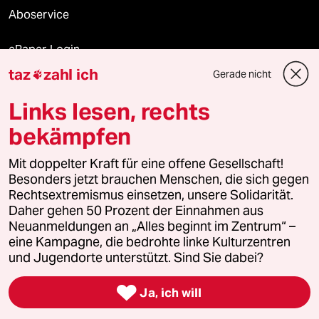
Aboservice
ePaper Login
taz
zahl ich
Gerade nicht

Downloads für Abonnierende
Links lesen, rechts
bekämpfen
© 2026 taz Verlags und Vertriebs GmbH
Mit doppelter Kraft für eine offene Gesellschaft!
Alle Rechte vorbehalten. Bei rechtlichen Fragen oder für Genehmigungen
wenden Sie sich bitte an
lizenzen@taz.de
Besonders jetzt brauchen Menschen, die sich gegen
Rechtsextremismus einsetzen, unsere Solidarität.
Daher gehen 50 Prozent der Einnahmen aus
Feedback
Redaktionsstatut
Kommune-Richtlinien
KI-
Neuanmeldungen an „Alles beginnt im Zentrum“ –
eine Kampagne, die bedrohte linke Kulturzentren
Leitlinie
Informant
Datenschutz
Impressum
AGB
und Jugendorte unterstützt. Sind Sie dabei?
Seitenwende
Einwilligungen widerrufen (Ads)

Ja, ich will