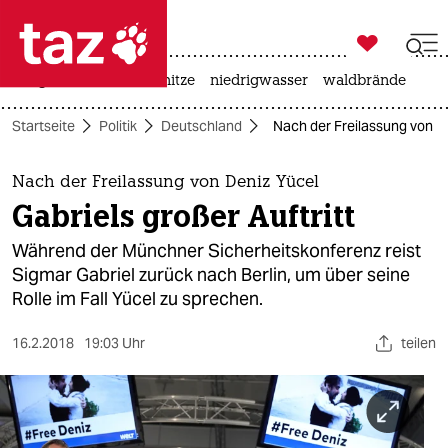

taz zahl ich
krieg in der ukraine
hitze
niedrigwasser
waldbrände

taz zahl ich
Startseite
Politik
Deutschland
Nach der Freilassung von De
taz zahl ich
themen
Nach der Freilassung von Deniz Yücel
Gabriels großer Auftritt
politik
Während der Münchner Sicherheitskonferenz reist
öko
Sigmar Gabriel zurück nach Berlin, um über seine
Rolle im Fall Yücel zu sprechen.
gesellschaft
16.2.2018
19:03 Uhr
teilen
kultur
sport