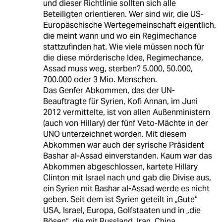
und dieser Richtlinie sollten sich alle
Beteiligten orientieren. Wer sind wir, die US-
Europäschische Wertegemeinschaft eigentlich,
die meint wann und wo ein Regimechance
stattzufinden hat. Wie viele müssen noch für
die diese mörderische Idee, Regimechance,
Assad muss weg, sterben? 5.000, 50.000,
700.000 oder 3 Mio. Menschen.
Das Genfer Abkommen, das der UN-
Beauftragte für Syrien, Kofi Annan, im Juni
2012 vermittelte, ist von allen Außenministern
(auch von Hillary) der fünf Veto-Mächte in der
UNO unterzeichnet worden. Mit diesem
Abkommen war auch der syrische Präsident
Bashar al-Assad einverstanden. Kaum war das
Abkommen abgeschlossen, kartete Hillary
Clinton mit Israel nach und gab die Divise aus,
ein Syrien mit Bashar al-Assad werde es nicht
geben. Seit dem ist Syrien geteilt in „Gute“
USA, Israel, Europa, Golfstaaten und in „die
Bösen“, die mit Russland, Iran, China