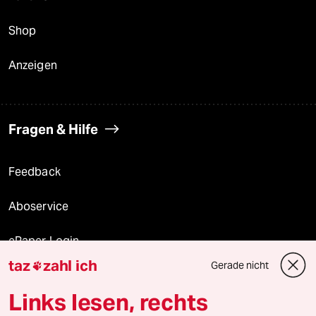
Shop
Anzeigen
Fragen & Hilfe
Feedback
Aboservice
ePaper Login
taz
zahl ich
Gerade nicht

Downloads für Abonnierende
Links lesen, rechts