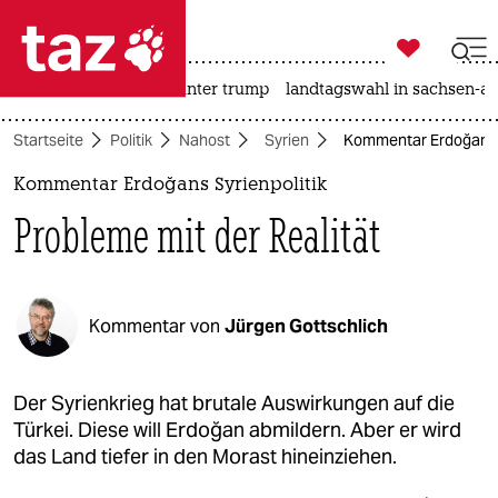

taz zahl ich
nahost-konflikt
usa unter trump
landtagswahl in sachsen-an

taz zahl ich
Startseite
Politik
Nahost
Syrien
Kommentar Erdoğans Sy
taz zahl ich
Kommentar Erdoğans Syrienpolitik
themen
Probleme mit der Realität
politik
öko
Kommentar von
Jürgen Gottschlich
gesellschaft
kultur
Der Syrienkrieg hat brutale Auswirkungen auf die
Türkei. Diese will Erdoğan abmildern. Aber er wird
sport
das Land tiefer in den Morast hineinziehen.