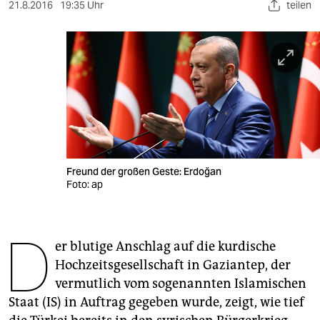
berlin
21.8.2016
19:35 Uhr
teilen
nord
wahrheit
verlag
verlag
veranstaltungen
Freund der großen Geste: Erdoğan
shop
Foto: ap
fragen & hilfe
D
unterstützen
er blutige Anschlag auf die kurdische
Hochzeitsgesellschaft in Gaziantep, der
abo
vermutlich vom sogenannten Islamischen
genossenschaft
Staat (IS) in Auftrag gegeben wurde, zeigt, wie tief