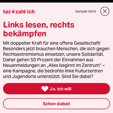
taz lab Infobrief
taz
zahl ich
Gerade nicht

Links lesen, rechts
Veranstaltungen
bekämpfen
Mit doppelter Kraft für eine offene Gesellschaft!
Demnächst
Besonders jetzt brauchen Menschen, die sich gegen
Rechtsextremismus einsetzen, unsere Solidarität.
Vor Ort
Daher gehen 50 Prozent der Einnahmen aus
Neuanmeldungen an „Alles beginnt im Zentrum“ –
Live im Stream
eine Kampagne, die bedrohte linke Kulturzentren
und Jugendorte unterstützt. Sind Sie dabei?
Vergangene

Ja, ich will
taz lab 2027
Schon dabei!