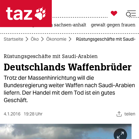

taz zahl ich
hitze
landtagswahl in sachsen-anhalt
gewalt gegen frauen

taz zahl ich
Startseite
Öko
Ökonomie
Rüstungsgeschäfte mit Saudi-A
taz zahl ich
themen
Rüstungsgeschäfte mit Saudi-Arabien
Deutschlands Waffenbrüder
politik
Trotz der Massenhinrichtung will die
öko
Bundesregierung weiter Waffen nach Saudi-Arabien
liefern. Der Handel mit dem Tod ist ein gutes
gesellschaft
Geschäft.
kultur
4.1.2016
19:28 Uhr
teilen
sport