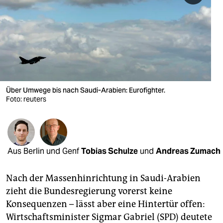
berlin
nord
wahrheit
verlag
verlag
Über Umwege bis nach Saudi-Arabien: Eurofighter.
Foto: reuters
veranstaltungen
shop
fragen & hilfe
Aus Berlin und Genf
Tobias Schulze
und
Andreas Zumach
unterstützen
Nach der Massenhinrichtung in Saudi-Arabien
abo
zieht die Bundesregierung vorerst keine
Konsequenzen – lässt aber eine Hintertür offen:
genossenschaft
Wirtschaftsminister Sigmar Gabriel (SPD) deutete